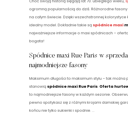
Choć swoją historią sięgają lat 70. ubiegłego wieku,
s
ogromną popularnością do dziś. Różnorodne fasony i 
na całym świecie. Dzięki wszechstronnej kolorystyce
idealny model. Dokładnie takie są
spódnice maxi
m
najważniejsze informacje o maxi spódnicach – ofert
bogata!
Spódnice maxi Rue Paris w sprzeda
najmodniejsze fasony
Maksimum długości to maksimum stylu – tak można
stanowią
spódnice maxi Rue Paris
.
Oferta hurtow
to najmodniejsze fasony w każdym sezonie. Obserwuj
pewno spotykasz się z różnymi krojami damskiej ga
końcu nie tylko sukienki i spodnie. …