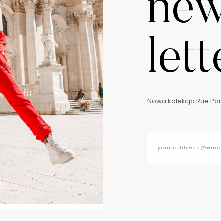
ne
lett
Nowa kolekcja Rue Pari