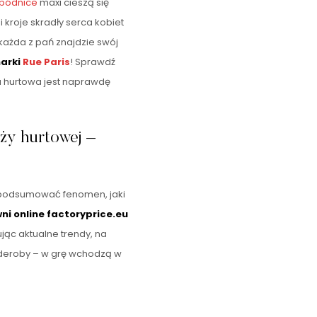
pódnice
maxi cieszą się
kroje skradły serca kobiet
 każda z pań znajdzie swój
arki
Rue Paris
! Sprawdź
a hurtowa jest naprawdę
ży hurtowej –
 podsumować fenomen, jaki
ni online factoryprice.eu
ąc aktualne trendy, na
rderoby – w grę wchodzą w