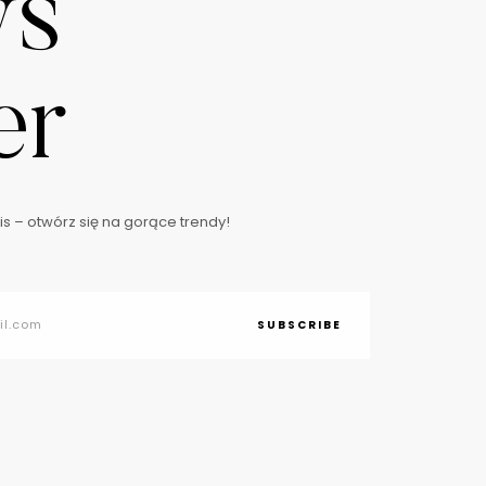
ws
er
s – otwórz się na gorące trendy!
SUBSCRIBE