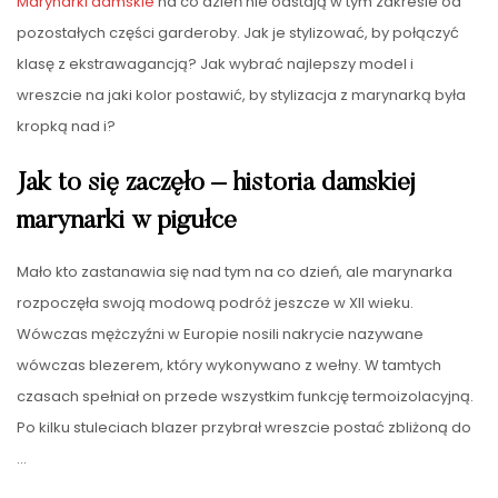
Marynarki damskie
na co dzień nie odstają w tym zakresie od
pozostałych części garderoby. Jak je stylizować, by połączyć
klasę z ekstrawagancją? Jak wybrać najlepszy model i
wreszcie na jaki kolor postawić, by stylizacja z marynarką była
kropką nad i?
Jak to się zaczęło – historia damskiej
marynarki w pigułce
Mało kto zastanawia się nad tym na co dzień, ale marynarka
rozpoczęła swoją modową podróż jeszcze w XII wieku.
Wówczas mężczyźni w Europie nosili nakrycie nazywane
wówczas blezerem, który wykonywano z wełny. W tamtych
czasach spełniał on przede wszystkim funkcję termoizolacyjną.
Po kilku stuleciach blazer przybrał wreszcie postać zbliżoną do
…