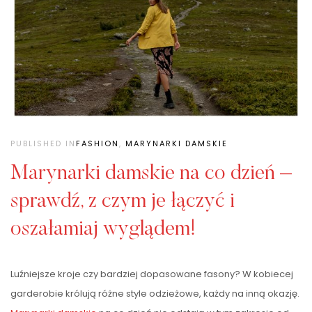
PUBLISHED IN
FASHION
,
MARYNARKI DAMSKIE
Marynarki damskie na co dzień –
sprawdź, z czym je łączyć i
oszałamiaj wyglądem!
Luźniejsze kroje czy bardziej dopasowane fasony? W kobiecej
garderobie królują różne style odzieżowe, każdy na inną okazję.