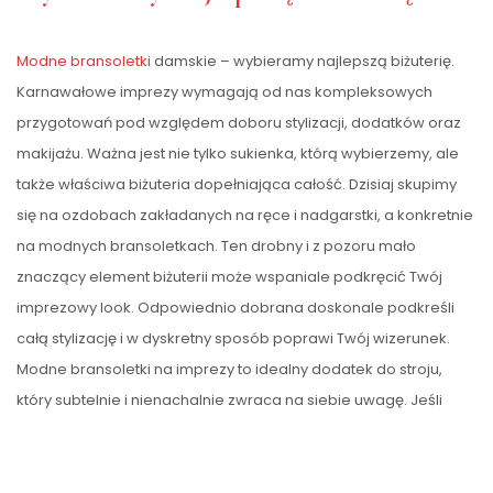
Modne
bransoletki
damskie – wybieramy najlepszą biżuterię.
Karnawałowe imprezy wymagają od nas kompleksowych
przygotowań pod względem doboru stylizacji, dodatków oraz
makijażu. Ważna jest nie tylko sukienka, którą wybierzemy, ale
także właściwa biżuteria dopełniająca całość. Dzisiaj skupimy
się na ozdobach zakładanych na ręce i nadgarstki, a konkretnie
na modnych bransoletkach. Ten drobny i z pozoru mało
znaczący element biżuterii może wspaniale podkręcić Twój
imprezowy look. Odpowiednio dobrana doskonale podkreśli
całą stylizację i w dyskretny sposób poprawi Twój wizerunek.
Modne bransoletki na imprezy to idealny dodatek do stroju,
który subtelnie i nienachalnie zwraca na siebie uwagę. Jeśli
użyjesz najnowszych trendów, to z pewnością przyciągniesz
zazdrosne spojrzenia koleżanek lub nawet obcych osób.
Zapraszamy na nasz krótki przewodnik po najlepszych