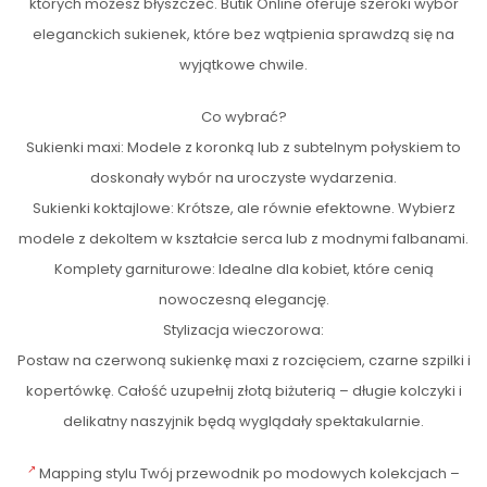
których możesz błyszczeć. Butik Online oferuje szeroki wybór
eleganckich sukienek, które bez wątpienia sprawdzą się na
wyjątkowe chwile.
Co wybrać?
Sukienki maxi: Modele z koronką lub z subtelnym połyskiem to
doskonały wybór na uroczyste wydarzenia.
Sukienki koktajlowe: Krótsze, ale równie efektowne. Wybierz
modele z dekoltem w kształcie serca lub z modnymi falbanami.
Komplety garniturowe: Idealne dla kobiet, które cenią
nowoczesną elegancję.
Stylizacja wieczorowa:
Postaw na czerwoną sukienkę maxi z rozcięciem, czarne szpilki i
kopertówkę. Całość uzupełnij złotą biżuterią – długie kolczyki i
delikatny naszyjnik będą wyglądały spektakularnie.
Mapping stylu Twój przewodnik po modowych kolekcjach –