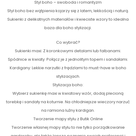
Styl boho – swoboda i romantyzm
Styl boho bez wątpienia kojarzy się z latem, lekkością i naturą.
Sukienki z delikatnych materiałów i kwieciste wzory to idealna
baza dla boho stylizacji.
Co wybrać?
Sukienki maxi: Z koronkowymi detalami lub falbanami.
Spódnice w kwiaty: Połącz je z jednolitym topem i sandałami.
Kardigany: Lekkie narzutki z frędzlami to must-have w boho
stylizacjach.
Stylizacja boho:
Wybierz sukienkę maxi w kwiatowy wzór, dodaj plecioną
torebkę i sandały na koturnie. Na chłodniejsze wieczory narzuć
na ramiona luźny kardigan.
Tworzenie mapy stylu z Butik Online
Tworzenie własnej mapy stylu to nie tylko porządkowanie
garderoby, ale także lepsze poznanie swoich preferencji i