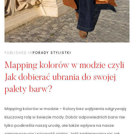
PUBLISHED IN
PORADY STYLISTKI
Mapping kolorów w modzie czyli
Jak dobierać ubrania do swojej
palety barw?
Mapping kolorów w modzie – Kolory bez wątpienia odgrywają
kluczową rolę w świecie mody. Dobór odpowiednich barw nie
tylko podkreśla naszą urodę, ale także wpływa na nasze
samopoczucie i pewność siebie. Jeśli zastanawiasz się, jak