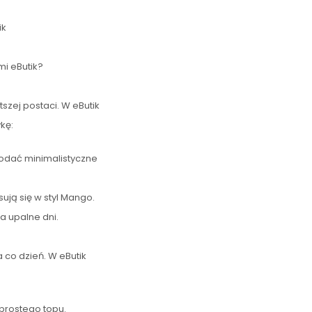
ik
mi eButik?
tszej postaci. W eButik
kę:
dodać minimalistyczne
ują się w styl Mango.
a upalne dni.
 co dzień. W eButik
 prostego topu.