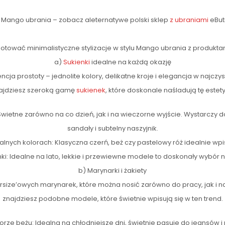
Mango ubrania – zobacz aleternatywe polski sklep
z ubraniami
eBut
otować minimalistyczne stylizacje w stylu Mango ubrania z produkta
a)
Sukienki
idealne na każdą okazję
cja prostoty – jednolite kolory, delikatne kroje i elegancja w najczys
ajdziesz szeroką gamę
sukienek
, które doskonale naśladują tę estety
Świetne zarówno na co dzień, jak i na wieczorne wyjście. Wystarczy 
sandały i subtelny naszyjnik.
ralnych kolorach: Klasyczna czerń, beż czy pastelowy róż idealnie wpis
nki: Idealne na lato, lekkie i przewiewne modele to doskonały wybór n
b) Marynarki i żakiety
rsize’owych marynarek, które można nosić zarówno do pracy, jak i na
znajdziesz podobne modele, które świetnie wpisują się w ten trend.
orze beżu: Idealna na chłodniejsze dni, świetnie pasuje do jeansów i