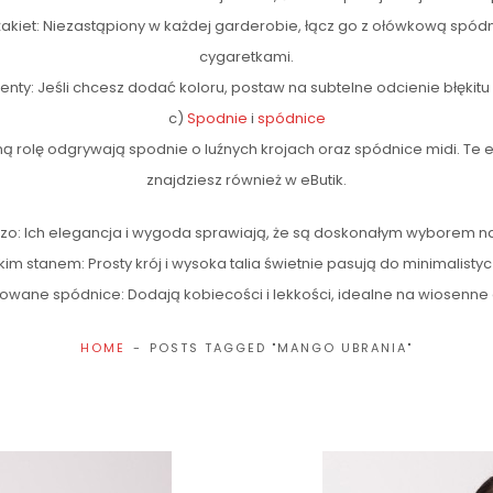
żakiet: Niezastąpiony w każdej garderobie, łącz go z ołówkową spód
cygaretkami.
nty: Jeśli chcesz dodać koloru, postaw na subtelne odcienie błękitu 
c)
Spodnie
i
spódnice
ą rolę odgrywają spodnie o luźnych krojach oraz spódnice midi. Te
znajdziesz również w eButik.
zo: Ich elegancja i wygoda sprawiają, że są doskonałym wyborem na
im stanem: Prosty krój i wysoka talia świetnie pasują do minimalistycz
sowane spódnice: Dodają kobiecości i lekkości, idealne na wiosenne 
HOME
POSTS TAGGED "MANGO UBRANIA"