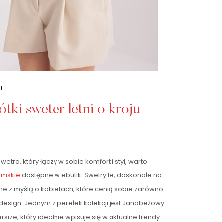
I
tki sweter letni o kroju
tra, który łączy w sobie komfort i styl, warto
amskie
dostępne w ebutik. Swetry te, doskonałe na
ne z myślą o kobietach, które cenią sobie zarówno
 design. Jednym z perełek kolekcji jest Janobeżowy
versize, który idealnie wpisuje się w aktualne trendy