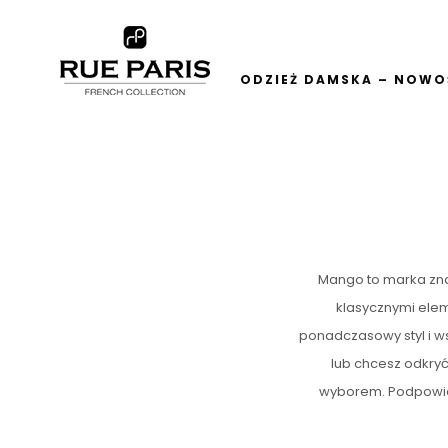
ODZIEŻ DAMSKA – NOWOŚ
Mango to marka znan
klasycznymi elem
ponadczasowy styl i ws
lub chcesz odkryć
wyborem. Podpowiada