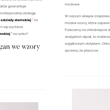
modowe.
 także gwarantuje
profesjonalną obsługę
W naszym sklepie znajdzie
 odzieży damskiej
na
modne wzory, które zapewnią
m się wyróżnia
Polecamy na chłodniejsze d
mskiej
na rynku?
andyjskich alpak, to materia
wyjątkowym dotykiem. Oferu
gan we wzory
sprawia, że płaszcze …