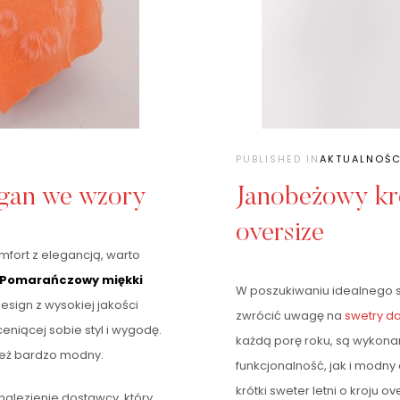
PUBLISHED IN
AKTUALNOŚC
gan we wzory
Janobeżowy kró
oversize
omfort z elegancją, warto
Pomarańczowy miękki
W poszukiwaniu idealnego swe
design z wysokiej jakości
zwrócić uwagę na
swetry d
eniącej sobie styl i wygodę.
każdą porę roku, są wykona
nież bardzo modny.
funkcjonalność, jak i modny
krótki sweter letni o kroju o
znalezienie dostawcy, który