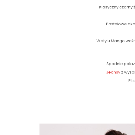
Klasyczny czarny 
Pastelowe akce
W stylu Mango ważn
Spodnie palaz
Jeansy
z wysok
Pli