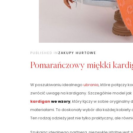
PUBLISHED IN
ZAKUPY HURTOWE
Pomarańczowy miękki kardi
W poszukiwaniu idealnego
ubrania
, które połączy k
zwrócić uwagę na kardigany. Szczególnie model jak
kardigan
we wzory
, który łączy w sobie oryginalny 
materiałami. To doskonały wybór dla każdej kobiety c
Ten rodzaj odzieży jest nie tylko praktyczny, ale rów
Szukając idealnego partnera, niezwykle istotne jest 