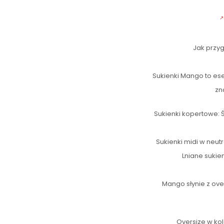
Jak przyg
Sukienki Mango to esen
zn
Sukienki kopertowe: 
Sukienki midi w neut
Lniane sukie
Mango słynie z ove
Oversize w kol