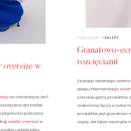
PUBLISHED IN
SKLEPY
Granatowo-ecru
rozcięciami
 oversize w
Szukając idealnego swetra n
sklepu internetowego
swetr
zieży
na chłodniejsze dni?
szerokiej gamy produktów z
 rozwiązanie dla każdej
znakomicie łączą w sobie fu
szczególności polecamy
produktów jest granatowo-
ługi
sweter oversize
w
ciepły, ale także niezwykle 
le modny i uniwersalny.