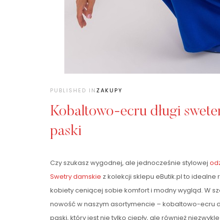
PUBLISHED IN
ZAKUPY
Kobaltowo-ecru długi sweter
paski
Czy szukasz wygodnej, ale jednocześnie stylowej
od
Swetry damskie
z kolekcji sklepu eButik.pl to idealne
kobiety ceniącej sobie komfort i modny wygląd. W 
nowość w naszym asortymencie – kobaltowo-ecru d
paski, który jest nie tylko ciepły, ale również niezwyk