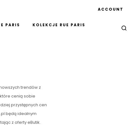
ACCOUNT
E PARIS
KOLEKCJE RUE PARIS
ajnowszych trendów z
które cenią sobie
rdziej przystępnych cen
k.pl będą idealnym
jąc z oferty eButik.