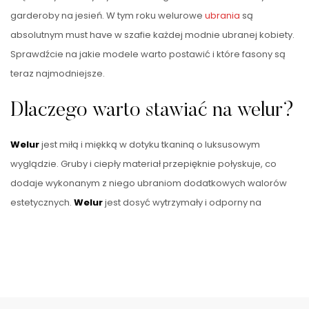
garderoby na jesień. W tym roku welurowe
ubrania
są
absolutnym must have w szafie każdej modnie ubranej kobiety.
Sprawdźcie na jakie modele warto postawić i które fasony są
teraz najmodniejsze.
Dlaczego warto stawiać na welur?
Welur
jest miłą i miękką w dotyku tkaniną o luksusowym
wyglądzie. Gruby i ciepły materiał przepięknie połyskuje, co
dodaje wykonanym z niego ubraniom dodatkowych walorów
estetycznych.
Welur
jest dosyć wytrzymały i odporny na
zniszczenie, a co najważniejsze nie mechaci się. Łatwo dbać o
jego pielęgnację.
Welurowe ubrania
zawsze doskonale się
prezentują. Z tego materiału wykonuje się zarówno ubrania do
chodzenia na co dzień jak i kreacje na …