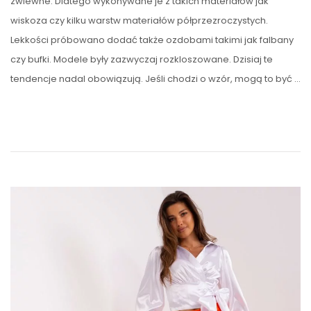
zwiewne. Dlatego wykonywane je z takich materiałów jak
wiskoza czy kilku warstw materiałów półprzezroczystych.
Lekkości próbowano dodać także ozdobami takimi jak falbany
czy bufki. Modele były zazwyczaj rozkloszowane. Dzisiaj te
tendencje nadal obowiązują. Jeśli chodzi o wzór, mogą to być …