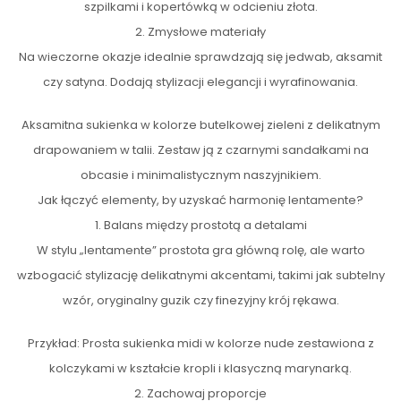
szpilkami i kopertówką w odcieniu złota.
2. Zmysłowe materiały
Na wieczorne okazje idealnie sprawdzają się jedwab, aksamit
czy satyna. Dodają stylizacji elegancji i wyrafinowania.
Aksamitna sukienka w kolorze butelkowej zieleni z delikatnym
drapowaniem w talii. Zestaw ją z czarnymi sandałkami na
obcasie i minimalistycznym naszyjnikiem.
Jak łączyć elementy, by uzyskać harmonię lentamente?
1. Balans między prostotą a detalami
W stylu „lentamente” prostota gra główną rolę, ale warto
wzbogacić stylizację delikatnymi akcentami, takimi jak subtelny
wzór, oryginalny guzik czy finezyjny krój rękawa.
Przykład: Prosta sukienka midi w kolorze nude zestawiona z
kolczykami w kształcie kropli i klasyczną marynarką.
2. Zachowaj proporcje