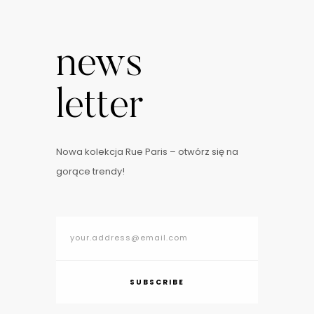
otwarcia. Na szczęście eButik działa dla Ciebie 24 godziny na
dobę, 7 dni w tygodniu, dzięki czemu możesz zrobić zakupy bez
news
względu na dzień czy godzinę. Dziś przedstawię Wam stylizacje
z …
letter
Nowa kolekcja Rue Paris – otwórz się na
gorące trendy!
SUBSCRIBE