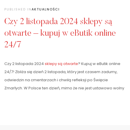
PUBLISHED IN
AKTUALNOŚCI
Czy 2 listopada 2024 sklepy są
otwarte – kupuj w eButik online
24/7
Czy 2 listopada 2024
sklepy są otwarte
? Kupuj w eButik online
24/7! Zbliża się dzień 2 listopada, który jest czasem zadumy,
odwiedzin na cmentarzach i chwilą refleksji po Święcie
Zmarłych. W Polsce ten dzień, mimo że nie jest ustawowo wolny
od pracy, wielu osobom kojarzy się z czasem spędzonym z
bliskimi oraz odwiedzaniem grobów. W związku z tym wiele
osób zadaje sobie pytanie, czy 2 listopada 2024 roku sklepy
będą otwarte. Nie wszystkie sklepy funkcjonują w zwyczajowy
sposób, a czasem natrafiamy na ograniczenia w godzinach