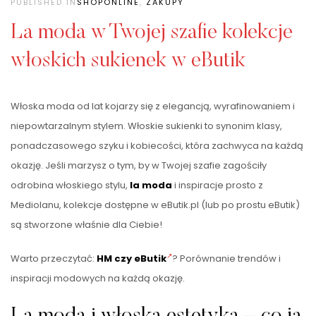
PUBLISHED IN
SHOPONLINE
,
ZAKUPY
La moda w Twojej szafie kolekcje
włoskich sukienek w eButik
Włoska moda od lat kojarzy się z elegancją, wyrafinowaniem i
niepowtarzalnym stylem. Włoskie sukienki to synonim klasy,
ponadczasowego szyku i kobiecości, która zachwyca na każdą
okazję. Jeśli marzysz o tym, by w Twojej szafie zagościły
odrobina włoskiego stylu,
la moda
i inspiracje prosto z
Mediolanu, kolekcje dostępne w eButik.pl (lub po prostu eButik)
są stworzone właśnie dla Ciebie!
Warto przeczytać:
HM czy eButik
? Porównanie trendów i
inspiracji modowych na każdą okazję.