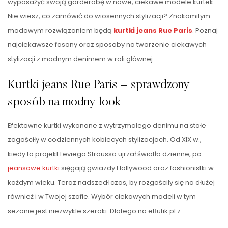
wyposażyć swoją garderobę w nowe, ciekawe modele kurtek.
Nie wiesz, co zamówić do wiosennych stylizacji? Znakomitym
modowym rozwiązaniem będą
kurtki
jeans
Rue Paris
. Poznaj
najciekawsze fasony oraz sposoby na tworzenie ciekawych
stylizacji z modnym denimem w roli głównej.
Kurtki jeans Rue Paris – sprawdzony
sposób na modny look
Efektowne kurtki wykonane z wytrzymałego denimu na stałe
zagościły w codziennych kobiecych stylizacjach. Od XIX w.,
kiedy to projekt Leviego Straussa ujrzał światło dzienne, po
jeansowe kurtki
sięgają gwiazdy Hollywood oraz fashionistki w
każdym wieku. Teraz nadszedł czas, by rozgościły się na dłużej
również i w Twojej szafie. Wybór ciekawych modeli w tym
sezonie jest niezwykle szeroki. Dlatego na eButik.pl z …