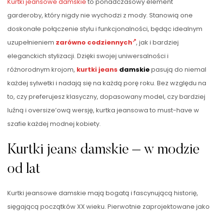
Kurtki jeansowe damskie
to ponadczasowy element
garderoby, który nigdy nie wychodzi z mody. Stanowią one
doskonałe połączenie stylu i funkcjonalności, będąc idealnym
uzupełnieniem
zarówno codziennych
, jak i bardziej
eleganckich stylizacji. Dzięki swojej uniwersalności i
różnorodnym krojom,
kurtki
jeans
damskie
pasują do niemal
każdej sylwetki i nadają się na każdą porę roku. Bez względu na
to, czy preferujesz klasyczny, dopasowany model, czy bardziej
luźną i oversize’ową wersję, kurtka jeansowa to must-have w
szafie każdej modnej kobiety.
Kurtki jeans damskie – w modzie
od lat
Kurtki jeansowe damskie mają bogatą i fascynującą historię,
sięgającą początków XX wieku. Pierwotnie zaprojektowane jako