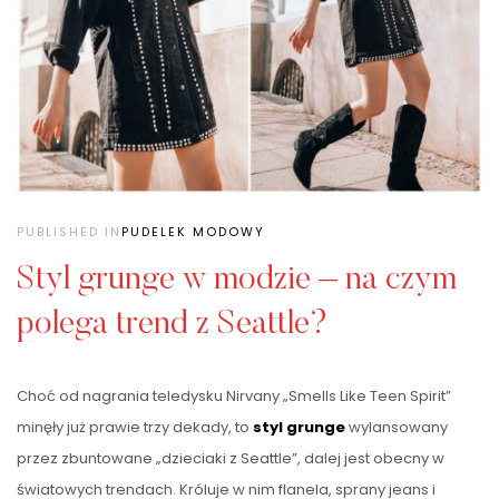
PUBLISHED IN
PUDELEK MODOWY
Styl grunge w modzie – na czym
polega trend z Seattle?
Choć od nagrania teledysku Nirvany „Smells Like Teen Spirit”
minęły już prawie trzy dekady, to
styl grunge
wylansowany
przez zbuntowane „dzieciaki z Seattle”, dalej jest obecny w
światowych trendach. Króluje w nim flanela, sprany jeans i