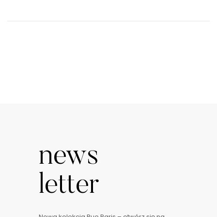
news
letter
Nowa kolekcja Rue Paris – otwórz się na