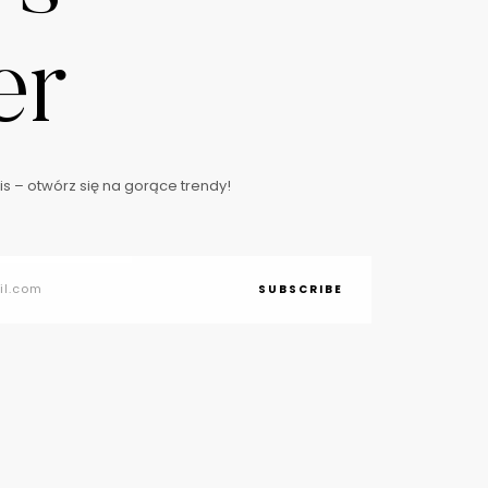
er
s – otwórz się na gorące trendy!
SUBSCRIBE