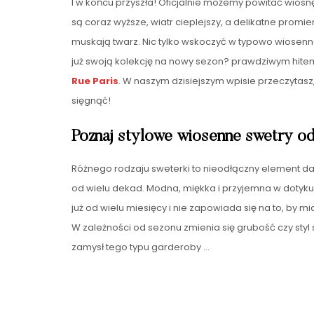
I w końcu przyszła! Oficjalnie możemy powitać wiosn
są coraz wyższe, wiatr cieplejszy, a delikatne promi
muskają twarz. Nic tylko wskoczyć w typowo wiosenn
już swoją kolekcję na nowy sezon? prawdziwym hit
Rue Paris
. W naszym dzisiejszym wpisie przeczytasz
sięgnąć!
Poznaj stylowe wiosenne swetry od
Różnego rodzaju sweterki to nieodłączny element da
od wielu dekad. Modna, miękka i przyjemna w dotyk
już od wielu miesięcy i nie zapowiada się na to, by m
W zależności od sezonu zmienia się grubość czy styl
zamysł tego typu garderoby
…