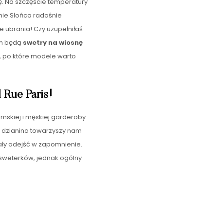
ę. Na szczęście temperatury
enie Słońca radośnie
e ubrania! Czy uzupełniłaś
em będą
swetry na wiosnę
, po które modele warto
 Rue Paris!
mskiej i męskiej garderoby
u dzianina towarzyszy nam
iały odejść w zapomnienie.
 sweterków, jednak ogólny