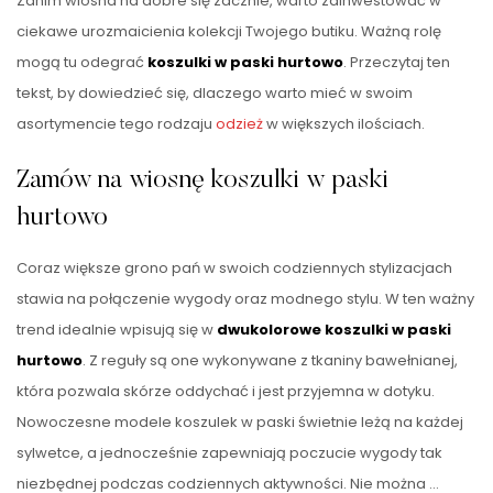
Zanim wiosna na dobre się zacznie, warto zainwestować w
ciekawe urozmaicienia kolekcji Twojego butiku. Ważną rolę
mogą tu odegrać
koszulki w paski hurtowo
. Przeczytaj ten
tekst, by dowiedzieć się, dlaczego warto mieć w swoim
asortymencie tego rodzaju
odzież
w większych ilościach.
Zamów na wiosnę koszulki w paski
hurtowo
Coraz większe grono pań w swoich codziennych stylizacjach
stawia na połączenie wygody oraz modnego stylu. W ten ważny
trend idealnie wpisują się w
dwukolorowe koszulki w paski
hurtowo
. Z reguły są one wykonywane z tkaniny bawełnianej,
która pozwala skórze oddychać i jest przyjemna w dotyku.
Nowoczesne modele koszulek w paski świetnie leżą na każdej
sylwetce, a jednocześnie zapewniają poczucie wygody tak
niezbędnej podczas codziennych aktywności. Nie można …