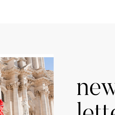
ne
lett