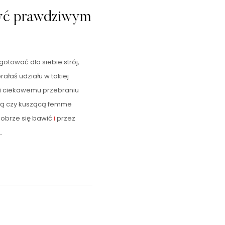
być prawdziwym
gotować dla siebie strój,
rałaś udziału w takiej
ki ciekawemu przebraniu
ową czy kuszącą femme
dobrze się bawić
i
przez
…