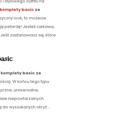
i stylowego outfitu na
komplety
basic
ze
asyczny look, to możecie
ję petardę! Jesteś ciekawa,
eśli zastanawiasz się, które
asic
e
komplety basic ze
ością. W końcu tego typu
yczne, uniwersalne,
ele niepowtarzalnych
zę do wyszukanych okryć
…