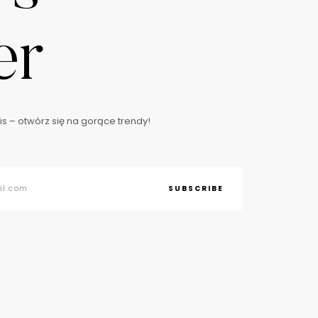
er
s – otwórz się na gorące trendy!
SUBSCRIBE