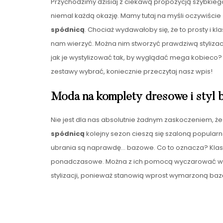
Przychodzimy dzisiaj z ciekawą propozycją szybkiego 
niemal każdą okazję. Mamy tutaj na myśli oczywiście
spódnicą
. Chociaż wydawałoby się, że to prosty i kl
nam wierzyć. Można nim stworzyć prawdziwą stylizac
jak je wystylizować tak, by wyglądać mega kobieco? J
zestawy wybrać, koniecznie przeczytaj nasz wpis!
Moda na komplety dresowe i styl b
Nie jest dla nas absolutnie żadnym zaskoczeniem, ż
spódnicą
kolejny sezon cieszą się szaloną popularn
ubrania są naprawdę… bazowe. Co to oznacza? Klas
ponadczasowe. Można z ich pomocą wyczarować wi
stylizacji, ponieważ stanowią wprost wymarzoną ba