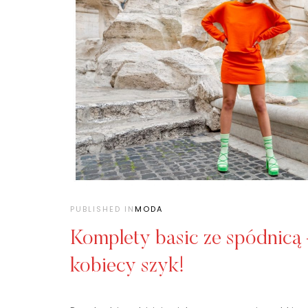
PUBLISHED IN
MODA
Komplety basic ze spódnicą
kobiecy szyk!