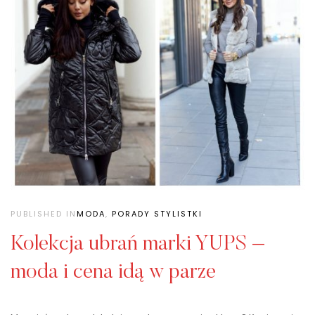
PUBLISHED IN
MODA
,
PORADY STYLISTKI
Kolekcja ubrań marki YUPS –
moda i cena idą w parze