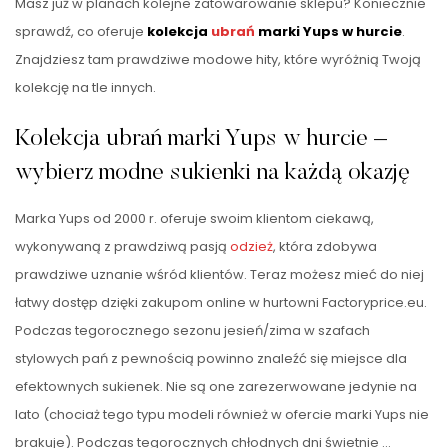
Masz już w planach kolejne zatowarowanie sklepu? Koniecznie
sprawdź, co oferuje
kolekcja
ubrań
marki Yups w hurcie
.
Znajdziesz tam prawdziwe modowe hity, które wyróżnią Twoją
kolekcję na tle innych.
Kolekcja ubrań marki Yups w hurcie –
wybierz modne sukienki na każdą okazję
Marka Yups od 2000 r. oferuje swoim klientom ciekawą,
wykonywaną z prawdziwą pasją
odzież
, która zdobywa
prawdziwe uznanie wśród klientów. Teraz możesz mieć do niej
łatwy dostęp dzięki zakupom online w hurtowni Factoryprice.eu.
Podczas tegorocznego sezonu jesień/zima w szafach
stylowych pań z pewnością powinno znaleźć się miejsce dla
efektownych sukienek. Nie są one zarezerwowane jedynie na
lato (chociaż tego typu modeli również w ofercie marki Yups nie
brakuje). Podczas tegorocznych chłodnych dni świetnie …