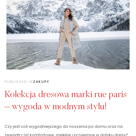
PUBLISHED IN
ZAKUPY
Kolekcja dresowa marki rue paris
– wygoda w modnym stylu!
Czy jest coś wygodniejszego do noszenia po domu oraz na
zewnątrz niż komfortowe, miękkie i przyjemne w dotyku dresy?