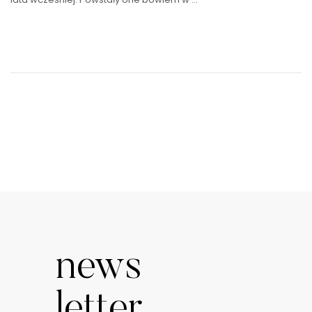
news
letter