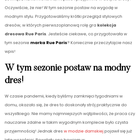
Oczywiście, że nie! W tym sezonie postaw na wygodę w
modnym stylu. Przygotowaliśmy krótki przegląd stylowych
dresów, w których pierwszoplanową rolę gra
kolekcja
dresowa Rue Paris
. Jesteście ciekawe, co przygotowała w
tym sezonie
marka Rue Paris
? Koniecznie przeczytajcie nasz
wpis!
W tym sezonie postaw na modny
dres!
W czasie pandemii, kiedy byliśmy zamknięci tygodniami w
domu, okazało się, że dres to doskonały strój praktycznie do
wszystkiego. Nie mamy najmniejszych wątpliwości, że praca czy
nauczanie zdalne w takim wygodnym komplecie było czysta
przyjemnością! Jednak dres
w modzie damskiej
pojawił się już
lata wcześniej. Powstały one bowiem w
…