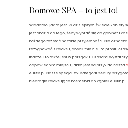
Domowe SPA – to jest to!
Wiadomo, jak to jest. W dzisiejszym świecie kobiety 
jest okazja do tego, żeby wybrać się do gabinetu ko
każdego też stać na takie przyjemności. Nie oznacza 
rezygnować z relaksu, absolutnie nie. Po prostu cza
inaczej i to także jest w porządku. Czasami wystarcz
odpowiednim miejscu, jakim jest na przykład nasza
d
eButik.pl. Nasze specjalistki kategorii beauty przyg
niedrogie relaksujące kosmetyki do kąpieli eButik.pl. 