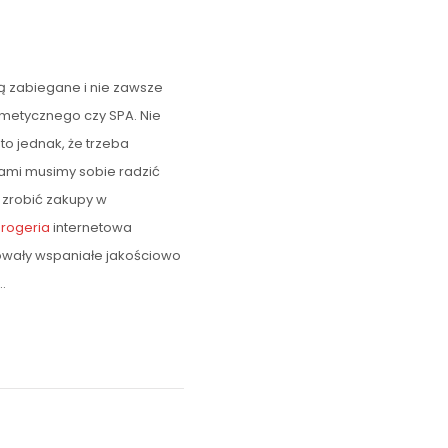
są zabiegane i nie zawsze
smetycznego czy SPA. Nie
to jednak, że trzeba
sami musimy sobie radzić
y zrobić zakupy w
rogeria
internetowa
otowały wspaniałe jakościowo
…