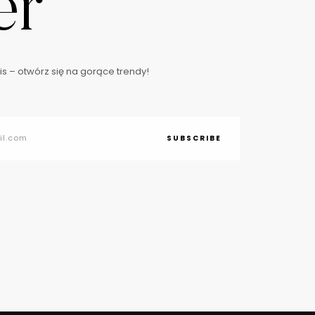
er
s – otwórz się na gorące trendy!
SUBSCRIBE