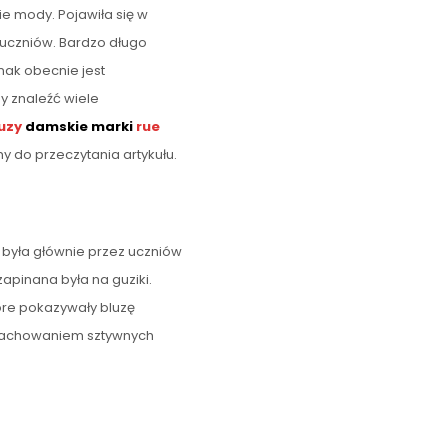
 mody. Pojawiła się w
z uczniów. Bardzo długo
nak obecnie jest
 znaleźć wiele
uzy
damskie marki
rue
my do przeczytania artykułu.
 była głównie przez uczniów
zapinana była na guziki.
re pokazywały bluzę
 zachowaniem sztywnych