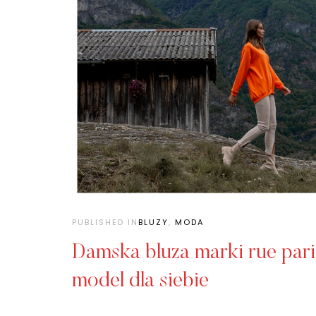
PUBLISHED IN
BLUZY
,
MODA
Damska bluza marki rue pari
model dla siebie