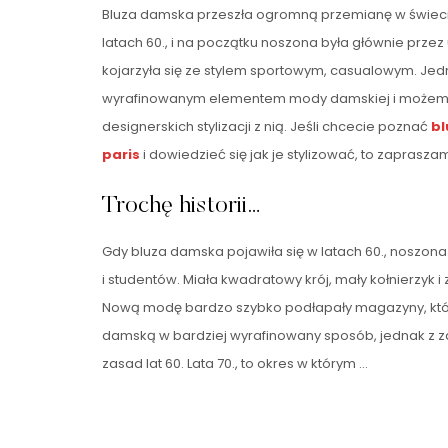
Bluza damska przeszła ogromną przemianę w świecie
latach 60., i na początku noszona była głównie prze
kojarzyła się ze stylem sportowym, casualowym. Jed
wyrafinowanym elementem mody damskiej i możemy
designerskich stylizacji z nią. Jeśli chcecie poznać
bl
paris
i dowiedzieć się jak je stylizować, to zaprasza
Trochę historii…
Gdy bluza damska pojawiła się w latach 60., noszona
i studentów. Miała kwadratowy krój, mały kołnierzyk i 
Nową modę bardzo szybko podłapały magazyny, któ
damską w bardziej wyrafinowany sposób, jednak z
zasad lat 60. Lata 70., to okres w którym …