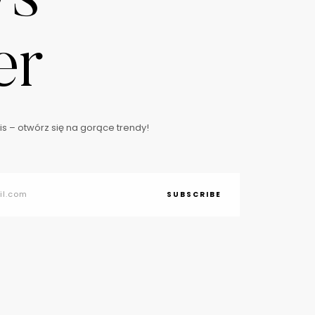
er
s – otwórz się na gorące trendy!
SUBSCRIBE