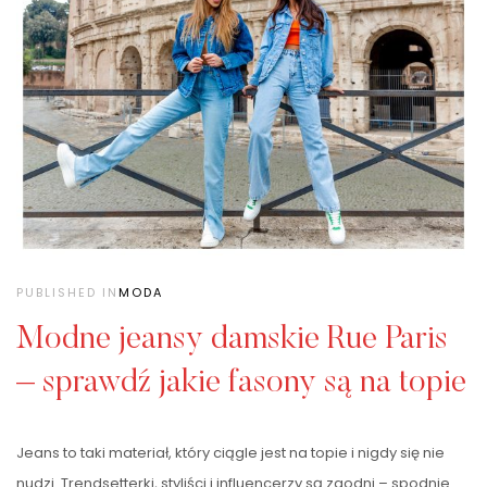
PUBLISHED IN
MODA
Modne jeansy damskie Rue Paris
– sprawdź jakie fasony są na topie
Jeans to taki materiał, który ciągle jest na topie i nigdy się nie
nudzi. Trendsetterki, styliści i influencerzy są zgodni – spodnie