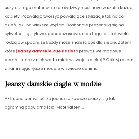
uszyte z tego materiału to prawdziwy must have w szafie każdej
kobiety. Pozwalają tworzyć powalające stylizacje tak na co
dzień, jak i na większe wyjścia. Doskonale prezentują się na
sylwetce, są stylowe, ponadczasowe, a do tego jest tak wiele
rodzajów spodni, że każdy może znaleźć coś dla siebie. Zatem
które
jeansy damskie
Rue Paris
to prawdziwe modowe
perełki i które z nich warto mieć w swojej kolekcji? Odkryj razem
z nami najgorętsze modele w świecie denimu!
Jeansy damskie ciągle w modzie
Aż trudno pomyśleć, że jeans nie zawsze cieszył się tak
ogromną popularnością. Materiał ten
…