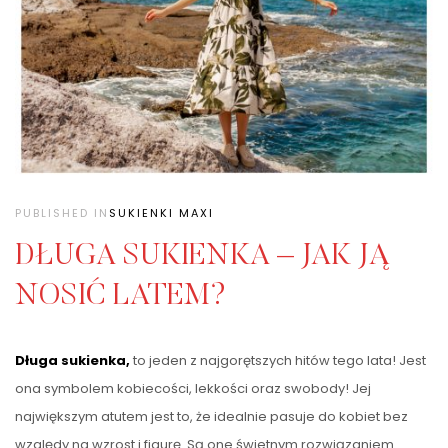
PUBLISHED IN
SUKIENKI MAXI
DŁUGA SUKIENKA – JAK JĄ
NOSIĆ LATEM?
Długa sukienka,
to jeden z najgorętszych hitów tego lata! Jest
ona symbolem kobiecości, lekkości oraz swobody! Jej
największym atutem jest to, że idealnie pasuje do kobiet bez
względy na wzrost i figurę. Są one świetnym rozwiązaniem