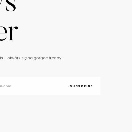
ws
er
s – otwórz się na gorące trendy!
SUBSCRIBE