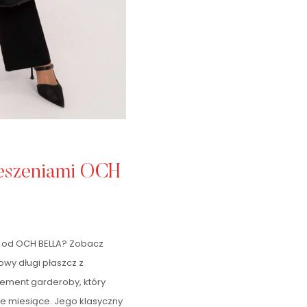
ieszeniami OCH
i od OCH BELLA? Zobacz
y długi płaszcz z
ement garderoby, który
ze miesiące. Jego klasyczny