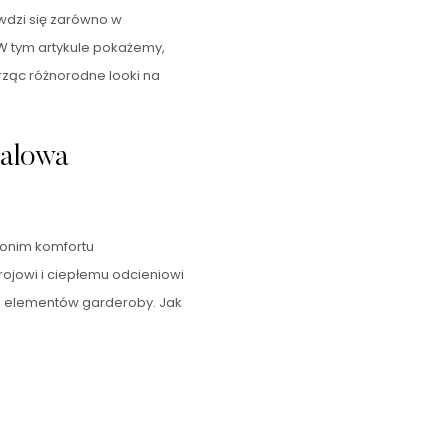
awdzi się zarówno w
. W tym artykule pokażemy,
orząc różnorodne looki na
ualowa
nonim komfortu
rojowi i ciepłemu odcieniowi
 elementów garderoby. Jak