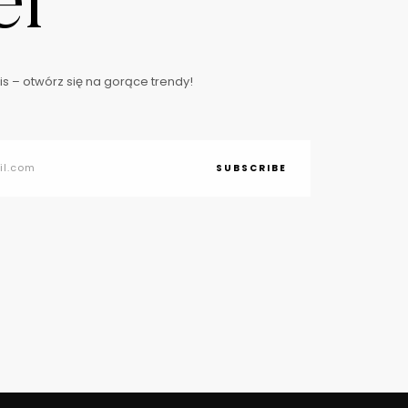
er
s – otwórz się na gorące trendy!
SUBSCRIBE