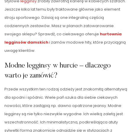
Stylowe
legginsy
zrobiły zawrotną karierę w kobiecych szafach.
Jeszcze kilka lat temu były traktowane głównie jako element
stroju sportowego. Dzisiaj są one integralną częścią
codziennych zestawów. Masz w planach zatowarowanie
swojego sklepu? Sprawdź, co ciekawego oferuje
hurtownia
legginsów damskich
i zamów modowe hity, które przyciągną
uwagę klientów.
Modne legginsy w hurcie – dlaczego
warto je zamówić?
Przede wszystkim ten rodzaj odzieży jest znakomitą alternatywą
dla spodni i spódnic. Wiele pań szuka dla siebie ciekawych
nowości, które zastąpią np. dawno opatrzone jeansy. Modne
legginsy są nie tylko niezwykle wygodne. Ich wielką zaletą jest
wszechstronność. Ich minimalistyczna, podkreślająca atuty
sylwetki forma znakomicie odnajdzie się w stylizacjach z