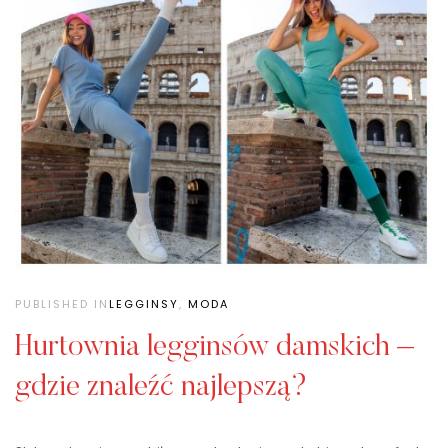
PUBLISHED IN
LEGGINSY
,
MODA
Hurtownia legginsów damskich –
gdzie znaleźć najlepszą?