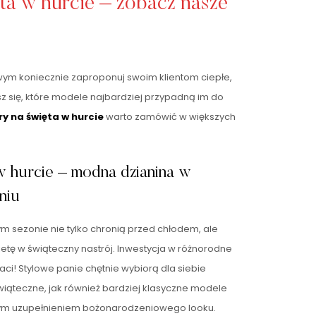
ta w hurcie – zobacz nasze
ym koniecznie zaproponuj swoim klientom ciepłe,
z się, które modele najbardziej przypadną im do
y na święta w hurcie
warto zamówić w większych
w hurcie – modna dzianina w
niu
tym sezonie nie tylko chronią przed chłodem, ale
etę w świąteczny nastrój. Inwestycja w różnorodne
ci! Stylowe panie chętnie wybiorą dla siebie
iąteczne, jak również bardziej klasyczne modele
nym uzupełnieniem bożonarodzeniowego looku.