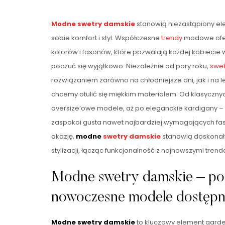
Modne swetry damskie
stanowią niezastąpiony el
sobie komfort i styl. Współczesne
trendy
modowe ofer
kolorów i fasonów, które pozwalają każdej kobiecie
poczuć się wyjątkowo. Niezależnie od pory roku,
swet
rozwiązaniem zarówno na chłodniejsze dni, jak i na le
chcemy otulić się miękkim materiałem. Od klasycznyc
oversize’owe modele, aż po eleganckie kardigany – 
zaspokoi gusta nawet najbardziej wymagających fas
okazję,
modne
swetry damskie
stanowią doskonał
stylizacji, łącząc funkcjonalność z najnowszymi tren
Modne swetry damskie – po
nowoczesne modele dostępn
Modne swetry damskie
to kluczowy element garde