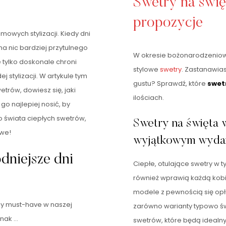
Swetry na świę
propozycje
mowych stylizacji. Kiedy dni
 ma nic bardziej przytulnego
W okresie bożonarodzeniow
ie tylko doskonale chroni
stylowe
swetry
. Zastanawias
 stylizacji. W artykule tym
gustu? Sprawdź, które
swetr
trów, dowiesz się, jaki
ilościach.
o najlepiej nosić, by
 świata ciepłych swetrów,
Swetry na święta 
owe!
wyjątkowym wyda
dniejsze dni
Ciepłe, otulające swetry w 
również wprawią każdą kobi
modele z pewnością się opła
tny must-have w naszej
zarówno warianty typowo św
nak …
swetrów, które będą ideal