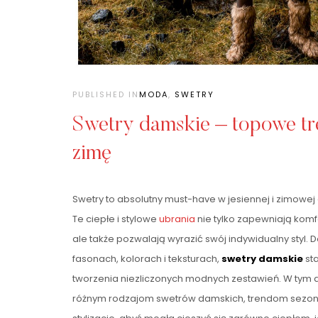
PUBLISHED IN
MODA
,
SWETRY
Swetry damskie – topowe tre
zimę
Swetry to absolutny must-have w jesiennej i zimowej
Te ciepłe i stylowe
ubrania
nie tylko zapewniają komf
ale także pozwalają wyrazić swój indywidualny styl.
fasonach, kolorach i teksturach,
swetry damskie
st
tworzenia niezliczonych modnych zestawień. W tym ar
różnym rodzajom swetrów damskich, trendom sezo