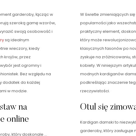
ement garderoby, łącząc w
W świetle zmieniających s
ują szeroką gamę wzorów,
popularności jako wszechstr
 wyrazić swoją osobowość i
praktyczny element, doskona
ry
są idealnym
który może rewolucjonizować
tnie wieczory, kiedy
klasycznych fasonów po no
h krojów, przez
zyskuje na zróżnicowaniu, 
wybór jest ogromny i
kobiety. W niniejszym artyk
hionistek. Bez względu na
modnych kardiganów damskich
y dodatek do każdej
podkreślając znaczenie teg
dami w modzie.
rzeczywistości.
staw na
Otul się zimow
e online
Kardigan damski to niezwy
garderoby, który zasługuje
roby, który doskonale …