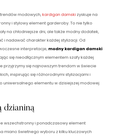
ię trendów modowych,
kardigan damski
zyskuje na
onny i stylowy element garderoby. To nie tylko
ły na chłodniejsze dni, ale także modny dodatek,
 i nadawać charakter każdej stylizacji. Od
woczesne interpretacje,
modny kardigan damski
stając się nieodłącznym elementem szafy każdej
ule przyjrzymy się najnowszym trendom w świecie
, inspirując się różnorodnymi stylizacjami i
o uniwersalnego elementu w dzisiejszej modowej
ą dzianiną
kle wszechstronny i ponadczasowy element
 na miano świetnego wyboru z kilku kluczowych