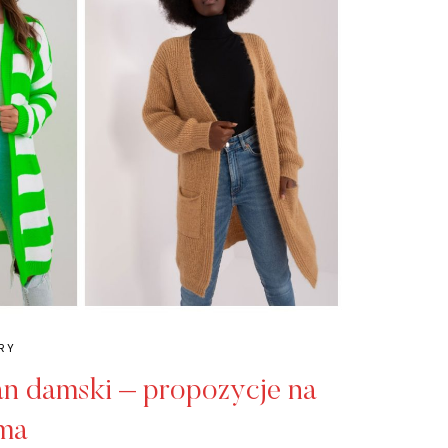
RY
n damski – propozycje na
ima