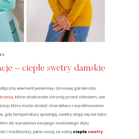
RY
acje – ciepłe swetry damskie
odłączny element jesiennej i zimowej garderoby
brania
, które doskonale chronią przed chłodem, ale
izacji, który może dodać charakteru i wyrafinowania
, gdy temperatury spadają, swetry stają się nie tylko
olem do wyrażenia swojego osobistego stylu.
ć i możliwości, jakie niosą ze sobą
ciepłe
swetry