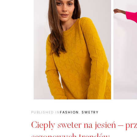
PUBLISHED IN
FASHION
,
SWETRY
Ciepły sweter na jesień – pr