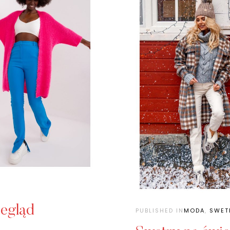
zegląd
PUBLISHED IN
MODA
,
SWET