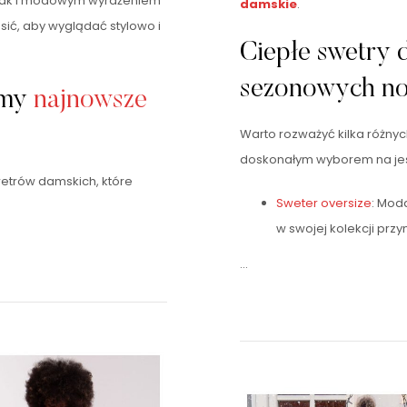
, jak i modowym wyrażeniem
damskie
.
nosić, aby wyglądać stylowo i
Ciepłe swetry 
sezonowych n
amy
najnowsze
Warto rozważyć kilka różny
doskonałym wyborem na jesi
etrów damskich, które
Sweter oversize
: Mod
w swojej kolekcji przy
…