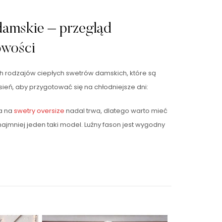
damskie – przegląd
owości
ch rodzajów ciepłych swetrów damskich, które są
eń, aby przygotować się na chłodniejsze dni:
a na
swetry oversize
nadal trwa, dlatego warto mieć
najmniej jeden taki model. Luźny fason jest wygodny