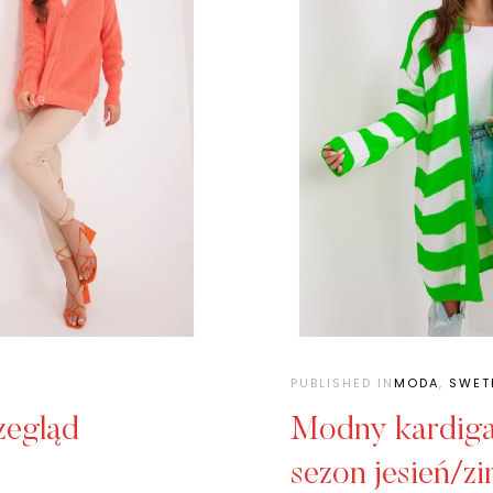
PUBLISHED IN
MODA
,
SWET
zegląd
Modny kardiga
sezon jesień/z