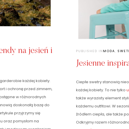
ndy na jesień i
PUBLISHED IN
MODA
,
SWET
Jesienne inspir
 garderobie każdej kobiety.
Ciepłe swetry stanowią nie
ort i ochronę przed zimnem,
każdej kobiety. To nie tylko
u
 Dostępne w różnorodnych
także wyrazisty element styl
anowią doskonałą bazę do
każdemu outfitowi. W sezonie
tykule przyjrzymy się
źródłem ciepła, ale także p
nu oraz pomysłom na
Odkryjmy razem różnorodnoś