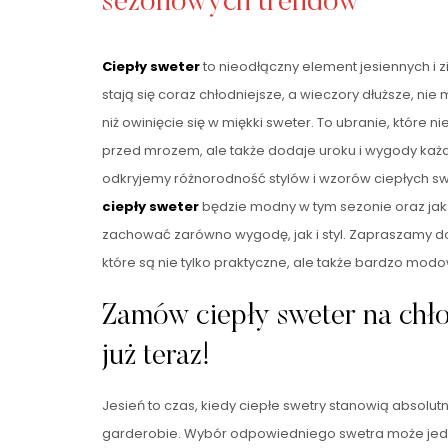
sezonowych trendów
Ciepły sweter
to nieodłączny element jesiennych i zi
stają się coraz chłodniejsze, a wieczory dłuższe, nie
niż owinięcie się w miękki sweter. To ubranie, które n
przed mrozem, ale także dodaje uroku i wygody każdej
odkryjemy różnorodność stylów i wzorów ciepłych swe
ciepły sweter
będzie modny w tym sezonie oraz jak g
zachować zarówno wygodę, jak i styl. Zapraszamy do
które są nie tylko praktyczne, ale także bardzo mod
Zamów ciepły sweter na chło
już teraz!
Jesień to czas, kiedy ciepłe swetry stanowią absolu
garderobie. Wybór odpowiedniego swetra może jed