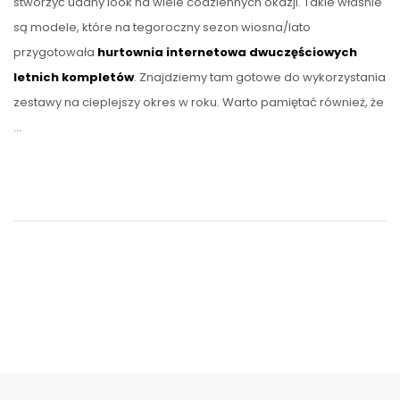
stworzyć udany look na wiele codziennych okazji. Takie właśnie
są modele, które na tegoroczny sezon wiosna/lato
przygotowała
hurtownia internetowa dwuczęściowych
letnich kompletów
. Znajdziemy tam gotowe do wykorzystania
zestawy na cieplejszy okres w roku. Warto pamiętać również, że
…