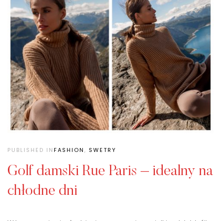
PUBLISHED IN
FASHION
,
SWETRY
Golf damski Rue Paris – idealny na
chłodne dni