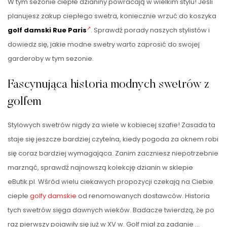
W tym sezonie ciepłe dzianiny powracają w wielkim stylu! Jeśli
planujesz zakup ciepłego swetra, koniecznie wrzuć do koszyka
golf damski Rue Paris
. Sprawdź porady naszych stylistów i
dowiedz się, jakie modne swetry warto zaprosić do swojej
garderoby w tym sezonie.
Fascynująca historia modnych swetrów z
golfem
Stylowych swetrów nigdy za wiele w kobiecej szafie! Zasada ta
staje się jeszcze bardziej czytelna, kiedy pogoda za oknem robi
się coraz bardziej wymagająca. Zanim zaczniesz niepotrzebnie
marznąć, sprawdź najnowszą kolekcję dzianin w sklepie
eButik.pl. Wśród wielu ciekawych propozycji czekają na Ciebie
ciepłe
golfy damskie
od renomowanych dostawców. Historia
tych swetrów sięga dawnych wieków. Badacze twierdzą, że po
raz pierwszy pojawiły się już w XV w. Golf miał za zadanie …