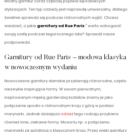
Modny garnitur coraz częściej pojawia się kobiecych
stylizacjach. Ten typ odzieży jest naprawdę uniwersalny, dlatego
świetnie sprawdzi się podczas różnorodnych wyjść. Chcesz
wiedzieć, o jakie
garnitury od Rue Paris
warto wzbogacić
swoją szafę podczas tegorocznego lata? Sprawdź nasze
podpowiedzi.
Garnitury od Rue Paris – modowa klasyka
w nowoczesnym wydaniu
Nowoczesne garnitury damskie przybierają różnorodne, często
niezwykle inspirujące formy. W swoim pierwotnym,
inspirowanym męską garderobą kształcie znamy je jako
połączenie spodni o różnorodnym kroju z górą w postaci
marynarki. Jednak dzisiejsza
odzież
tego rodzaju przybiera
również inne, ciekawe formy. Mowa tu np. o połączeniu
marynarki ze spódnicą o klasycznym kroju. Przez wieki garnitury