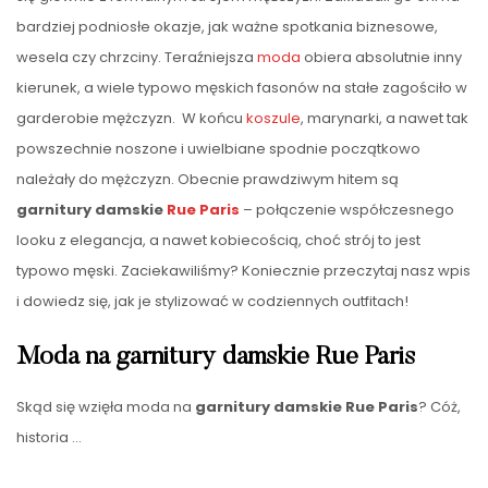
bardziej podniosłe okazje, jak ważne spotkania biznesowe,
wesela czy chrzciny. Teraźniejsza
moda
obiera absolutnie inny
kierunek, a wiele typowo męskich fasonów na stałe zagościło w
garderobie mężczyzn. W końcu
koszule
, marynarki, a nawet tak
powszechnie noszone i uwielbiane spodnie początkowo
należały do mężczyzn. Obecnie prawdziwym hitem są
garnitury damskie
Rue Paris
– połączenie współczesnego
looku z elegancja, a nawet kobiecością, choć strój to jest
typowo męski. Zaciekawiliśmy? Koniecznie przeczytaj nasz wpis
i dowiedz się, jak je stylizować w codziennych outfitach!
Moda na garnitury damskie Rue Paris
Skąd się wzięła moda na
garnitury damskie Rue Paris
? Cóż,
historia
…