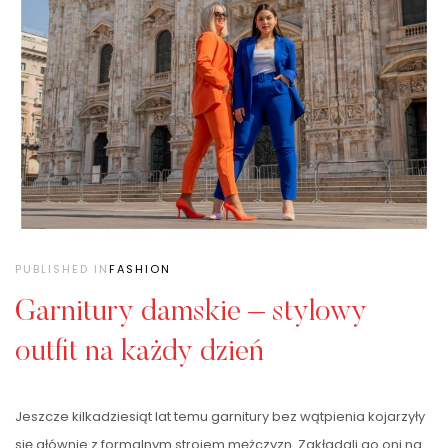
PUBLISHED IN
FASHION
Garnitury damskie – stylowy
outfit na każdy dzień
Jeszcze kilkadziesiąt lat temu garnitury bez wątpienia kojarzyły
się głównie z formalnym strojem mężczyzn. Zakładali go oni na