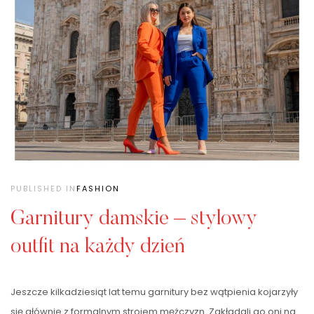
PUBLISHED IN
FASHION
Garnitury damskie – stylowy
outfit na każdy dzień
Jeszcze kilkadziesiąt lat temu garnitury bez wątpienia kojarzyły
się głównie z formalnym strojem mężczyzn. Zakładali go oni na