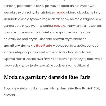
bardziej podniosłe okazje, jak ważne spotkania biznesowe,
wesela czy chrzciny. Teraźniejsza
moda
obiera absolutnie inny
kierunek, a wiele typowo męskich fasonów na stałe zagościło w
garderobie mężczyzn. W końcu
koszule
, marynarki, a nawet tak
powszechnie noszone i uwielbiane spodnie początkowo
należały do mężczyzn. Obecnie prawdziwym hitem są
garnitury damskie
Rue Paris
– połączenie współczesnego
looku z elegancja, a nawet kobiecością, choć strój to jest
typowo męski. Zaciekawiliśmy? Koniecznie przeczytaj nasz wpis
i dowiedz się, jak je stylizować w codziennych outfitach!
Moda na garnitury damskie Rue Paris
Skąd się wzięła moda na
garnitury damskie Rue Paris
? Cóż,
historia
…