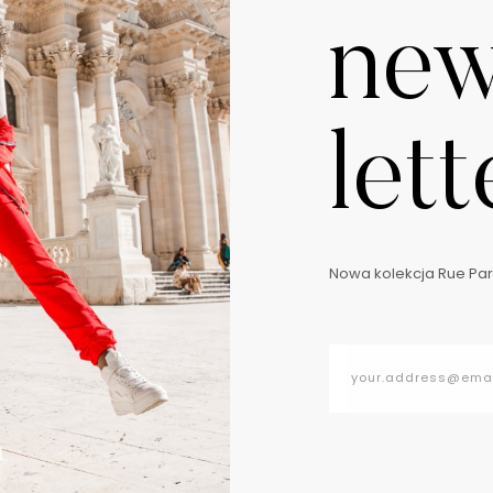
ne
lett
Nowa kolekcja Rue Pari