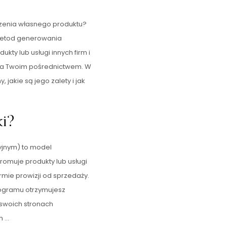
rzenia własnego produktu?
 metod generowania
ty lub usługi innych firm i
za Twoim pośrednictwem. W
, jakie są jego zalety i jak
ki?
yjnym) to model
romuje produkty lub usługi
mie prowizji od sprzedaży.
programu otrzymujesz
a swoich stronach
h …