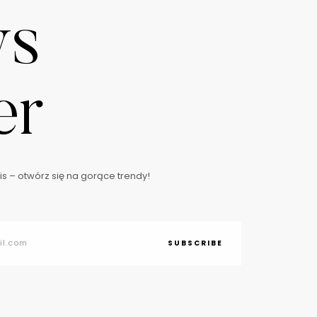
ws
er
s – otwórz się na gorące trendy!
SUBSCRIBE