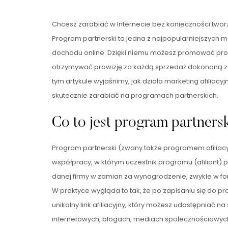
Chcesz zarabiać w Internecie bez konieczności two
Program partnerski to jedna z najpopularniejszych
dochodu online. Dzięki niemu możesz promować produk
otrzymywać prowizję za każdą sprzedaż dokonaną 
tym artykule wyjaśnimy, jak działa marketing afiliacyjny
skutecznie zarabiać na programach partnerskich.
Co to jest program partners
Program partnerski (zwany także programem afiliac
współpracy, w którym uczestnik programu (afiliant) p
danej firmy w zamian za wynagrodzenie, zwykle w for
W praktyce wygląda to tak, że po zapisaniu się do 
unikalny link afiliacyjny, który możesz udostępniać n
internetowych, blogach, mediach społecznościowyc