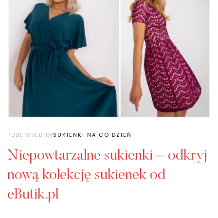
PUBLISHED IN
SUKIENKI NA CO DZIEŃ
Niepowtarzalne sukienki – odkryj
nową kolekcję sukienek od
eButik.pl