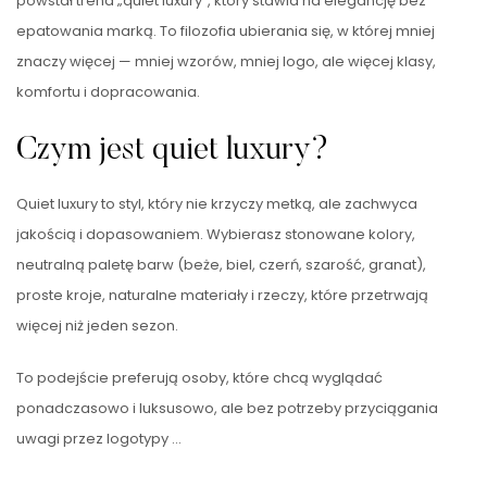
powstał trend „quiet luxury”, który stawia na elegancję bez
epatowania marką. To filozofia ubierania się, w której mniej
znaczy więcej — mniej wzorów, mniej logo, ale więcej klasy,
komfortu i dopracowania.
Czym jest quiet luxury?
Quiet luxury to styl, który nie krzyczy metką, ale zachwyca
jakością i dopasowaniem. Wybierasz stonowane kolory,
neutralną paletę barw (beże, biel, czerń, szarość, granat),
proste kroje, naturalne materiały i rzeczy, które przetrwają
więcej niż jeden sezon.
To podejście preferują osoby, które chcą wyglądać
ponadczasowo i luksusowo, ale bez potrzeby przyciągania
uwagi przez logotypy …