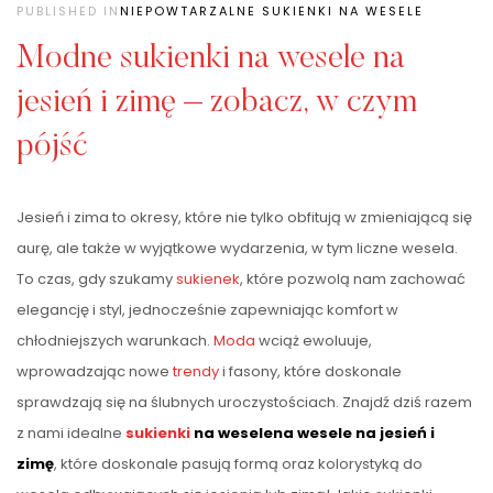
PUBLISHED IN
NIEPOWTARZALNE SUKIENKI NA WESELE
Modne sukienki na wesele na
jesień i zimę – zobacz, w czym
pójść
Jesień i zima to okresy, które nie tylko obfitują w zmieniającą się
aurę, ale także w wyjątkowe wydarzenia, w tym liczne wesela.
To czas, gdy szukamy
sukienek
, które pozwolą nam zachować
elegancję i styl, jednocześnie zapewniając komfort w
chłodniejszych warunkach.
Moda
wciąż ewoluuje,
wprowadzając nowe
trendy
i fasony, które doskonale
sprawdzają się na ślubnych uroczystościach. Znajdź dziś razem
z nami idealne
sukienki
na weselena wesele na jesień i
zimę
, które doskonale pasują formą oraz kolorystyką do