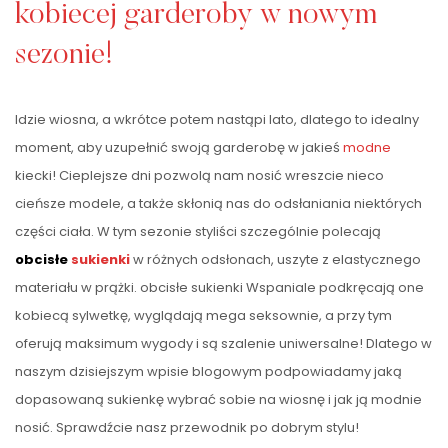
kobiecej garderoby w nowym
sezonie!
Idzie wiosna, a wkrótce potem nastąpi lato, dlatego to idealny
moment, aby uzupełnić swoją garderobę w jakieś
modne
kiecki! Cieplejsze dni pozwolą nam nosić wreszcie nieco
cieńsze modele, a także skłonią nas do odsłaniania niektórych
części ciała. W tym sezonie styliści szczególnie polecają
obcisłe
sukienki
w różnych odsłonach, uszyte z elastycznego
materiału w prążki. obcisłe sukienki Wspaniale podkręcają one
kobiecą sylwetkę, wyglądają mega seksownie, a przy tym
oferują maksimum wygody i są szalenie uniwersalne! Dlatego w
naszym dzisiejszym wpisie blogowym podpowiadamy jaką
dopasowaną sukienkę wybrać sobie na wiosnę i jak ją modnie
nosić. Sprawdźcie nasz przewodnik po dobrym stylu!