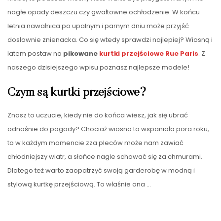
nagłe opady deszczu czy gwałtowne ochłodzenie. W końcu
letnia nawałnica po upalnym i parnym dniu może przyjść
dosłownie znienacka. Co się wtedy sprawdzi najlepiej? Wiosną i
latem postaw na
pikowane
kurtki przejściowe
Rue Paris
. Z
naszego dzisiejszego wpisu poznasz najlepsze modele!
Czym są kurtki przejściowe?
Znasz to uczucie, kiedy nie do końca wiesz, jak się ubrać
odnośnie do pogody? Chociaż wiosna to wspaniała pora roku,
to w każdym momencie zza pleców może nam zawiać
chłodniejszy wiatr, a słońce nagle schować się za chmurami.
Dlatego też warto zaopatrzyć swoją garderobę w modną i
stylową kurtkę przejściową. To właśnie ona
…