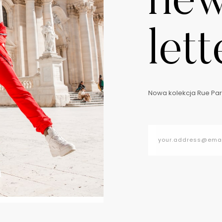
ne
lett
Nowa kolekcja Rue Pari