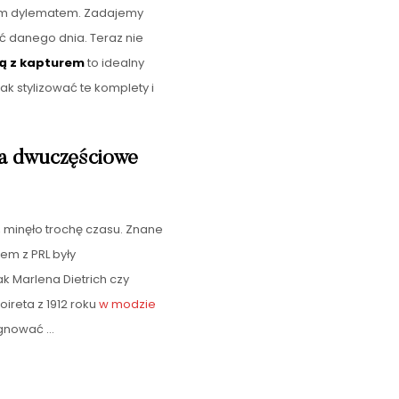
tym dylematem. Zadajemy
ć danego dnia. Teraz nie
zą z kapturem
to idealny
k stylizować te komplety i
 na dwuczęściowe
 minęło trochę czasu. Znane
em z PRL były
ak Marlena Dietrich czy
oireta z 1912 roku
w modzie
ygnować …