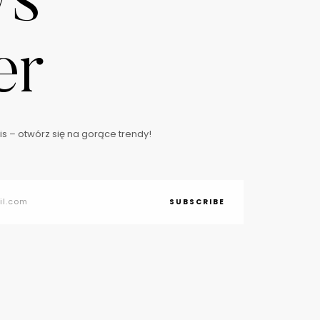
ws
er
s – otwórz się na gorące trendy!
SUBSCRIBE