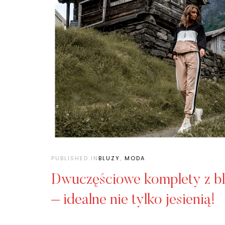
PUBLISHED IN
BLUZY
,
MODA
Dwuczęściowe komplety z bl
– idealne nie tylko jesienią!