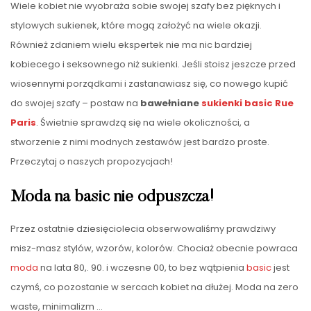
Wiele kobiet nie wyobraża sobie swojej szafy bez pięknych i
stylowych sukienek, które mogą założyć na wiele okazji.
Również zdaniem wielu ekspertek nie ma nic bardziej
kobiecego i seksownego niż sukienki. Jeśli stoisz jeszcze przed
wiosennymi porządkami i zastanawiasz się, co nowego kupić
do swojej szafy – postaw na
bawełniane
sukienki basic Rue
Paris
. Świetnie sprawdzą się na wiele okoliczności, a
stworzenie z nimi modnych zestawów jest bardzo proste.
Przeczytaj o naszych propozycjach!
Moda na basic nie odpuszcza!
Przez ostatnie dziesięciolecia obserwowaliśmy prawdziwy
misz-masz stylów, wzorów, kolorów. Chociaż obecnie powraca
moda
na lata 80,. 90. i wczesne 00, to bez wątpienia
basic
jest
czymś, co pozostanie w sercach kobiet na dłużej. Moda na zero
waste, minimalizm
…