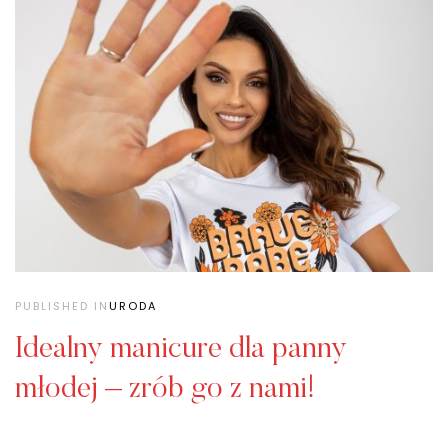
PUBLISHED IN
URODA
Idealny manicure dla panny
młodej – zrób go z nami!