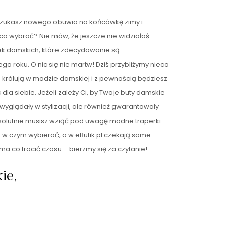
Szukasz nowego obuwia na końcówkę zimy i
 co wybrać? Nie mów, że jeszcze nie widziałaś
ek damskich, które zdecydowanie są
 roku. O nic się nie martw! Dziś przybliżymy nieco
 królują w modzie damskiej i z pewnością będziesz
 dla siebie. Jeżeli zależy Ci, by Twoje buty damskie
ie wyglądały w stylizacji, ale również gwarantowały
bsolutnie musisz wziąć pod uwagę modne traperki
t w czym wybierać, a w eButik.pl czekają same
a co tracić czasu – bierzmy się za czytanie!
ie,