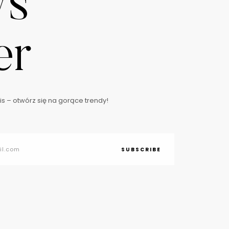
ws
er
s – otwórz się na gorące trendy!
SUBSCRIBE