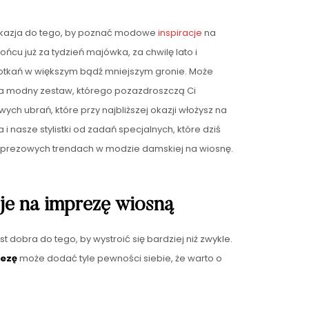
a okazja do tego, by poznać modowe
inspiracje
na
końcu już za tydzień majówka, za chwilę lato i
spotkań w większym bądź mniejszym gronie. Może
na modny zestaw, którego pozazdroszczą Ci
ych ubrań, które przy najbliższej okazji włożysz na
 i nasze stylistki od zadań specjalnych, które dziś
prezowych trendach w modzie damskiej na wiosnę.
je na imprezę wiosną
t dobra do tego, by wystroić się bardziej niż zwykle.
rezę
może dodać tyle pewności siebie, że warto o