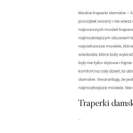
Modne traperki damskie – 
początek wiosny i nie wiesz
najnowszych modeli traper
najmodniejszym obuwiem tego
najciekawsze modele, które
wiedziała, które buty wybrać
były nie tylko stylowe i fajn
komfort na cały dzień, to a
damskie. Gwarantuję, że jes
najmodniejsze modele. Nie m
Traperki damsk
…