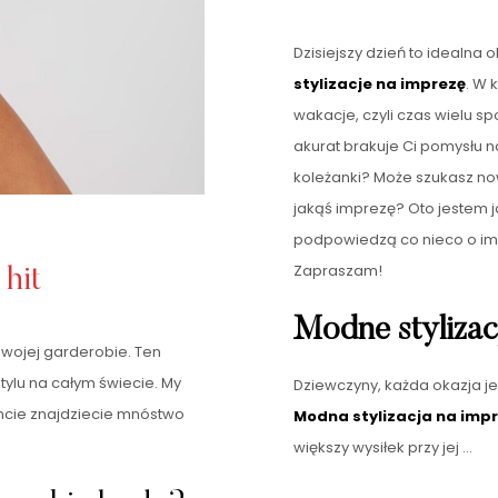
Dzisiejszy dzień to idealn
stylizacje na imprezę
. W 
wakacje, czyli czas wielu 
akurat brakuje Ci pomysłu 
koleżanki? Może szukasz now
jakąś imprezę? Oto jestem ja
podpowiedzą co nieco o im
Zapraszam!
hit
Modne stylizac
wojej garderobie. Ten
ylu na całym świecie. My
Dziewczyny, każda okazja jes
ncie znajdziecie mnóstwo
Modna stylizacja na imp
większy wysiłek przy jej …