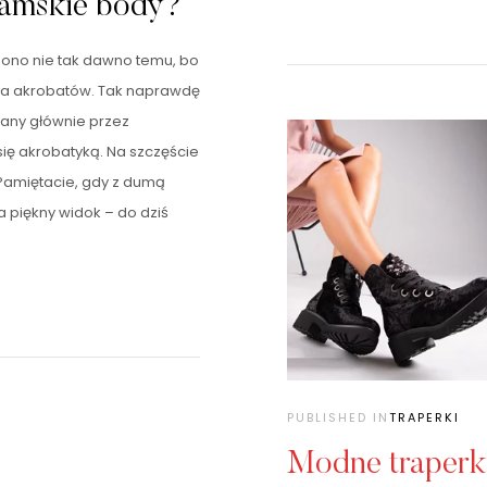
damskie body?
zono nie tak dawno temu, bo
 dla akrobatów. Tak naprawdę
dany głównie przez
ię akrobatyką. Na szczęście
 Pamiętacie, gdy z dumą
a piękny widok – do dziś
PUBLISHED IN
TRAPERKI
Modne traperki