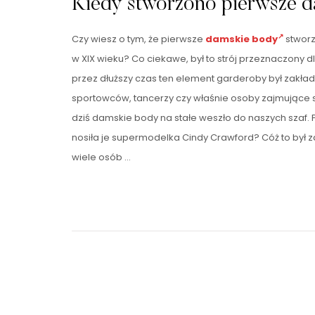
Kiedy stworzono pierwsze 
Czy wiesz o tym, że pierwsze
damskie body
stwor
w XIX wieku? Co ciekawe, był to strój przeznaczony
przez dłuższy czas ten element garderoby był zakła
sportowców, tancerzy czy właśnie osoby zajmujące s
dziś damskie body na stałe weszło do naszych szaf.
nosiła je supermodelka Cindy Crawford? Cóż to był z
wiele osób …