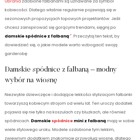
Ubrania
zdobione falbanami są uznawane za symbol
kobiecości. Dlatego właśnie regularnie pojawiają się w
sezonowych propozycjach topowych projektantów. Jeśli
chcesz zainspirować się gorącymi trendami, sięgnij po
damskie spódnice z falbaną
. Przeczytaj ten tekst, by
dowiedzieć się, o jakie modele warto wzbogacić swoją
garderobę.
Damskie spódnice z falbaną – modny
wybór na wiosnę
Niezwykle dziewczęce i dodające lekkości stylizacjom falbanki
towarzyszą kobiecym strojom od wielu lat. Ten uroczy dodatek
pojawia się nie tylko na koszulach czy bluzkach, ale również
spódnicach.
Damskie
spódnice
mini z falbaną
mają w sobie
wiele stylowego uroku. Modele ozdobione tym lekkim,
zwiewnym dodatkiem znakomicie przywołują wiosnę, dlatego