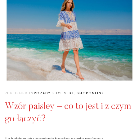
PUBLISHED IN
PORADY STYLISTKI
,
SHOPONLINE
Wzór paisley – co to jest i z czym
go łączyć?
Na kobiecych ubraniach bardzo często możemy