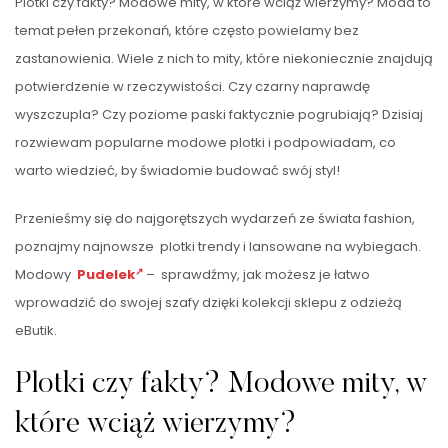
Plotki czy fakty? Modowe mity, w które wciąż wierzymy? Moda to
temat pełen przekonań, które często powielamy bez
zastanowienia. Wiele z nich to mity, które niekoniecznie znajdują
potwierdzenie w rzeczywistości. Czy czarny naprawdę
wyszczupla? Czy poziome paski faktycznie pogrubiają? Dzisiaj
rozwiewam popularne modowe plotki i podpowiadam, co
warto wiedzieć, by świadomie budować swój styl!
Przenieśmy się do najgorętszych wydarzeń ze świata fashion,
poznajmy najnowsze plotki trendy i lansowane na wybiegach.
Modowy
Pudelek
– sprawdźmy, jak możesz je łatwo
wprowadzić do swojej szafy dzięki kolekcji sklepu z odzieżą
eButik.
Plotki czy fakty? Modowe mity, w
które wciąż wierzymy?