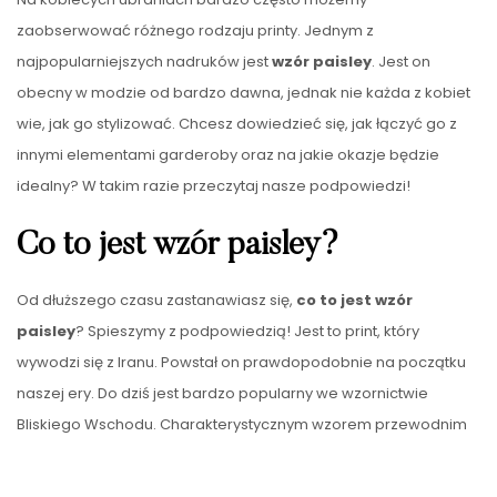
zaobserwować różnego rodzaju printy. Jednym z
najpopularniejszych nadruków jest
wzór paisley
. Jest on
obecny w modzie od bardzo dawna, jednak nie każda z kobiet
wie, jak go stylizować. Chcesz dowiedzieć się, jak łączyć go z
innymi elementami garderoby oraz na jakie okazje będzie
idealny? W takim razie przeczytaj nasze podpowiedzi!
Co to jest wzór paisley?
Od dłuższego czasu zastanawiasz się,
co to jest wzór
paisley
? Spieszymy z podpowiedzią! Jest to print, który
wywodzi się z Iranu. Powstał on prawdopodobnie na początku
naszej ery. Do dziś jest bardzo popularny we wzornictwie
Bliskiego Wschodu. Charakterystycznym wzorem przewodnim
jest kształt łzy zakręconej u węższego końca. Nie jest jednak
jasne, co przedstawia wzór
…