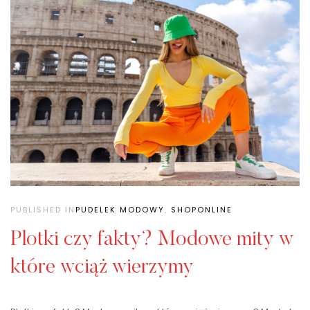
PUBLISHED IN
PUDELEK MODOWY
,
SHOPONLINE
Plotki czy fakty? Modowe mity w
które wciąż wierzymy