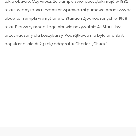
takie obuwie. Czy wiesz, że trampki swój początek mają w 1832
roku? Wtedy to Wait Webster wprowadził gumowe podeszwy w
obuwiu. Trampki wymyślono w Stanach Zjednoczonych w 1908
roku. Pierwszy model tego obuwia nazywał się All Stars i był
przeznaczony dla koszykarzy. Początkowo nie było ono zbyt
popularne, ale dużą rolę odegrał tu Charles „Chuck” …