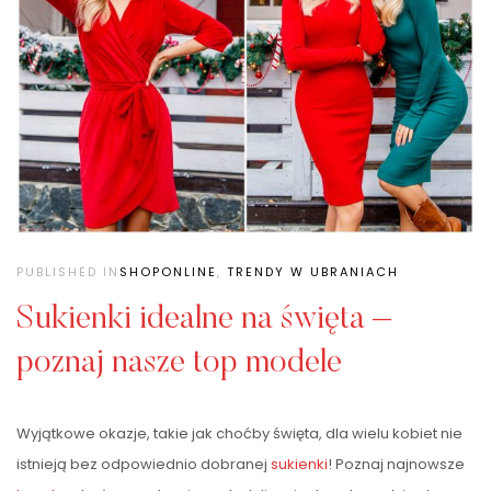
PUBLISHED IN
SHOPONLINE
,
TRENDY W UBRANIACH
Sukienki idealne na święta –
poznaj nasze top modele
Wyjątkowe okazje, takie jak choćby święta, dla wielu kobiet nie
istnieją bez odpowiednio dobranej
sukienki
! Poznaj najnowsze