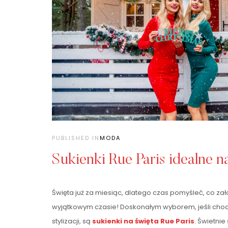
PUBLISHED IN
MODA
Sukienki Rue Paris idealne n
Święta już za miesiąc, dlatego czas pomyśleć, co za
wyjątkowym czasie! Doskonałym wyborem, jeśli cho
stylizacji, są
sukienki na święta
Rue Paris
. Świetni