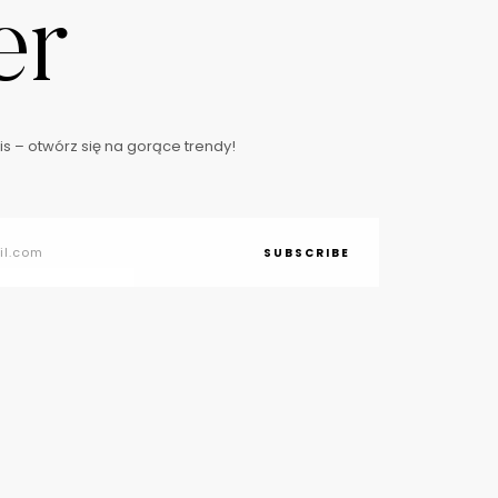
er
s – otwórz się na gorące trendy!
SUBSCRIBE