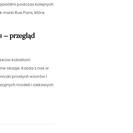
rzyjaciółmi podczas kolejnych
 marki Rue Paris, które
s – przegląd
rzeciw kobietom
żne okazje. Każda z nas w
śniczki prostych wzorów i
ntazyjnych modeli i ciekawych