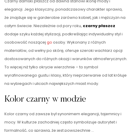
Czarny damski płaszcz od dawna stanowi ikonę mody i
elegancji. Jego klasyczny, ponadczasowy charakter sprawia,
że znajduje się w garderobie zarówno kobiet, jak i mężczyzn na
całym świecie. Niezależnie od pory roku,
czarny płaszcz
dodaje szyku każdej stylizacji, podkreślając indywidualny styl i
osobowość noszącej
go
osoby. Wykonany z różnych
materiałów, od wełny po skórę, oferuje szeroki wachlarz opcji
dostosowanych do różnych okazji i warunków atmosferycznych.
To więcej niż tylko okrycie wierzchnie – to symbol
wyrafinowanego gustu i klasy, który nieprzerwanie od lat króluje
na wybiegach i ulicach największych miast mody.
Kolor czarny w modzie
Kolor czarny od zawsze był synonimem elegancji, tajemnicy i
mocy. W kulturze zachodniej często symbolizuje autorytet i
formalność, co sprawia, że jest powszechnie …