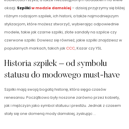
okazji.
Szpilki
w modzie damskiej
– dzisiaj przyjrzymy się bliżej
różnym rodzajom szpilek, ich historii, a także najmodniejszym
stylizacjom, które możesz stworzyć, wybierając odpowiednie
modele, takie jak czarne szpilki, złote sandały na szpilce czy
czerwone szpilki. Dowiesz się również, jakie szpilki znajdziesz w
popularnych markach, takich jak
CCC
, Kazar czy YSL.
Historia szpilek – od symbolu
statusu do modowego must-have
Szpilki mają swoją bogatą historię, która sięga czasów
renesansu. Początkowo były noszone zarówno przez kobiety,
jak i mężczyzn jako symbol statusu i prestiżu. Jednak z czasem
stały się one domeną mody damskiej, zyskując …