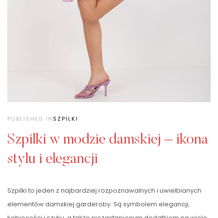
PUBLISHED IN
SZPILKI
Szpilki w modzie damskiej – ikona
stylu i elegancji
Szpilki to jeden z najbardziej rozpoznawalnych i uwielbianych
elementów damskiej garderoby. Są symbolem elegancji,
kobiecości i szyku, a także niezastąpionym dodatkiem na wiele