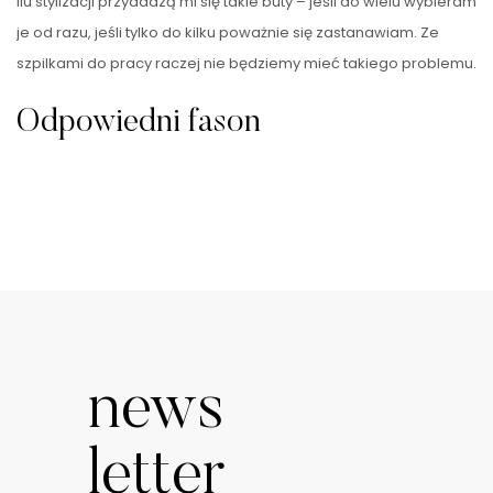
ilu stylizacji przydadzą mi się takie buty – jeśli do wielu wybieram
je od razu, jeśli tylko do kilku poważnie się zastanawiam. Ze
szpilkami do pracy raczej nie będziemy mieć takiego problemu.
Odpowiedni fason
Wiem, że szukam szpilek, ale jakich konkretnie? Pamiętając, że
ma to być
obuwie
do pracy odrzucam modele z odkrytymi …
news
letter