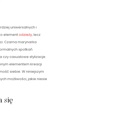
dziej uniwersalnych i
lko element
odzieży
, lecz
ci. Czarna marynarka
formalnych spotkań
 czy casualowe stylizacje.
pionym elementem kreacji
wność siebie. W niniejszym
ych możliwości, jakie niesie
a się