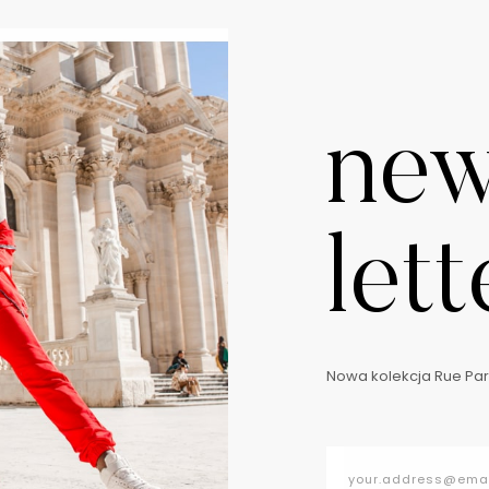
ne
lett
Nowa kolekcja Rue Pari