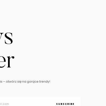
ws
er
s – otwórz się na gorące trendy!
SUBSCRIBE