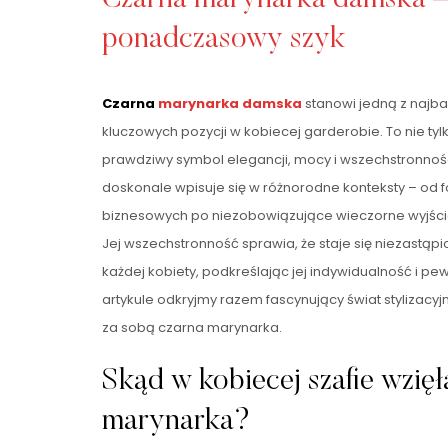
ponadczasowy szyk
Czarna
marynarka damska
stanowi jedną z najbar
kluczowych pozycji w kobiecej garderobie. To nie ty
prawdziwy symbol elegancji, mocy i wszechstronnoś
doskonale wpisuje się w różnorodne konteksty – od 
biznesowych po niezobowiązujące wieczorne wyjścia
Jej wszechstronność sprawia, że staje się niezastą
każdej kobiety, podkreślając jej indywidualność i pe
artykule odkryjmy razem fascynujący świat stylizacyjn
za sobą czarna marynarka.
Skąd w kobiecej szafie wzięł
marynarka?