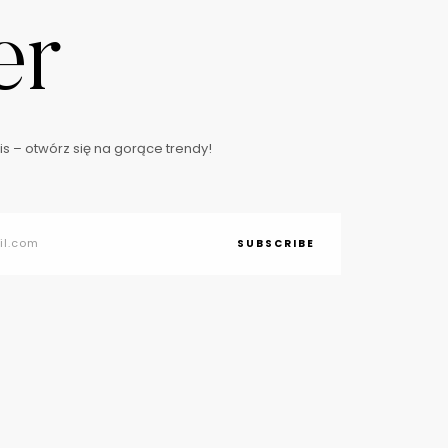
er
s – otwórz się na gorące trendy!
SUBSCRIBE