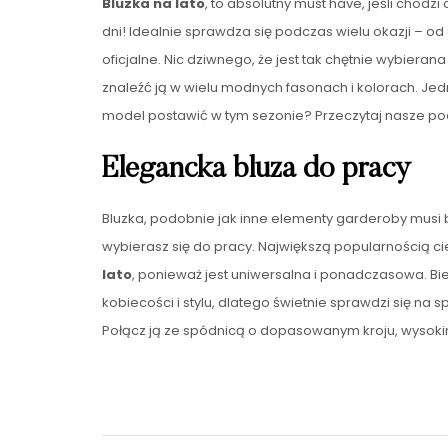
Bluzka na lato
, to absolutny must have, jeśli chodz
dni! Idealnie sprawdza się podczas wielu okazji – od
oficjalne. Nic dziwnego, że jest tak chętnie wybieran
znaleźć ją w wielu modnych fasonach i kolorach. Jed
model postawić w tym sezonie? Przeczytaj nasze po
Elegancka bluza do pracy
Bluzka, podobnie jak inne elementy garderoby musi b
wybierasz się do pracy. Największą popularnością ci
lato
, ponieważ jest uniwersalna i ponadczasowa. Bie
kobiecości i stylu, dlatego świetnie sprawdzi się na
Połącz ją ze spódnicą o dopasowanym kroju, wysok