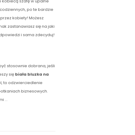
i o kobiecą szafę w upalne
 codziennych, po te bardzie
a przez kobiety! Możesz
nak zastanawiasz się na jaki
dpowiedzi i sama zdecyduj!
yć stosownie dobrana, jeśli
eszy się
biała bluzka na
l, to odzwierciedlenie
 spotkaniach biznesowych.
imi
…