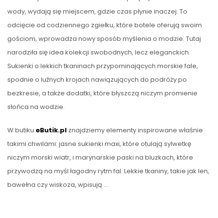
wody, wydają się miejscem, gdzie czas płynie inaczej. To
odcięcie od codziennego zgiełku, które botele oferują swoim
gościom, wprowadza nowy sposób myślenia o modzie. Tutaj
narodziła się idea kolekcji swobodnych, lecz eleganckich.
Sukienki o lekkich tkaninach przypominających morskie fale,
spodnie o luźnych krojach nawiązujących do podróży po
bezkresie, a także dodatki, które błyszczą niczym promienie
słońca na wodzie.
W butiku
eButik.pl
znajdziemy elementy inspirowane właśnie
takimi chwilami: jasne sukienki maxi, które otulają sylwetkę
niczym morski wiatr, i marynarskie paski na bluzkach, które
przywodzą na myśl łagodny rytm fal. Lekkie tkaniny, takie jak len,
bawełna czy wiskoza, wpisują …