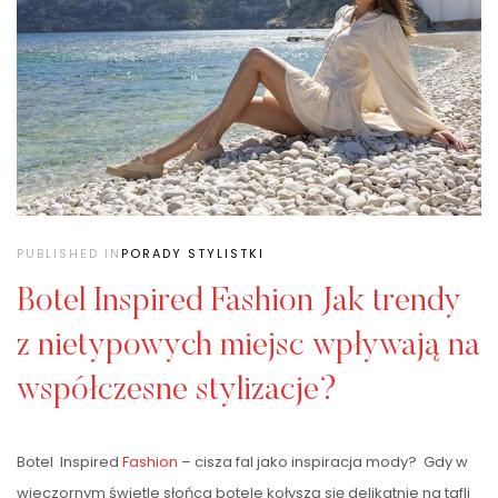
PUBLISHED IN
PORADY STYLISTKI
Botel Inspired Fashion Jak trendy
z nietypowych miejsc wpływają na
współczesne stylizacje?
Botel Inspired
Fashion
– cisza fal jako inspiracja mody? Gdy w
wieczornym świetle słońca botele kołyszą się delikatnie na tafli