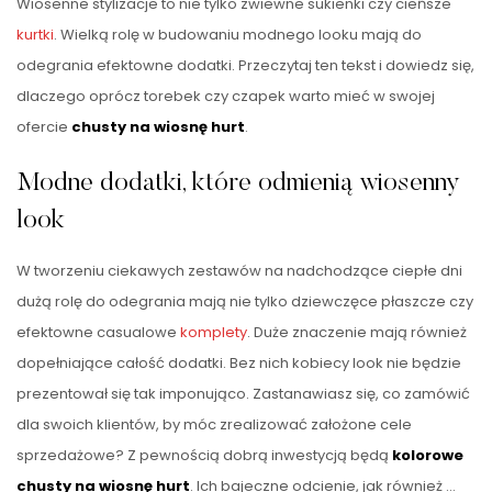
Wiosenne stylizacje to nie tylko zwiewne sukienki czy cieńsze
kurtki
. Wielką rolę w budowaniu modnego looku mają do
odegrania efektowne dodatki. Przeczytaj ten tekst i dowiedz się,
dlaczego oprócz torebek czy czapek warto mieć w swojej
ofercie
chusty na wiosnę hurt
.
Modne dodatki, które odmienią wiosenny
look
W tworzeniu ciekawych zestawów na nadchodzące ciepłe dni
dużą rolę do odegrania mają nie tylko dziewczęce płaszcze czy
efektowne casualowe
komplety
. Duże znaczenie mają również
dopełniające całość dodatki. Bez nich kobiecy look nie będzie
prezentował się tak imponująco. Zastanawiasz się, co zamówić
dla swoich klientów, by móc zrealizować założone cele
sprzedażowe? Z pewnością dobrą inwestycją będą
kolorowe
chusty na wiosnę hurt
. Ich bajeczne odcienie, jak również …