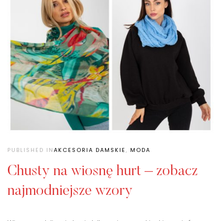
PUBLISHED IN
AKCESORIA DAMSKIE
,
MODA
Chusty na wiosnę hurt – zobacz
najmodniejsze wzory