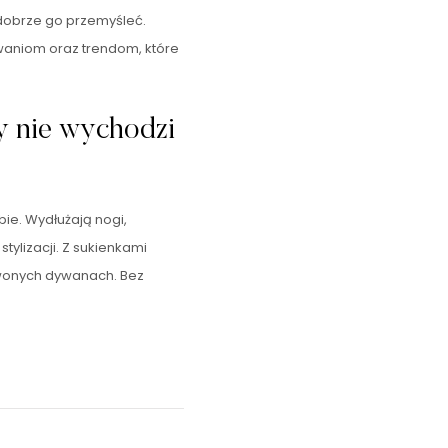
 dobrze go przemyśleć.
owaniom oraz trendom, które
dy nie wychodzi
bie. Wydłużają nogi,
tylizacji. Z sukienkami
erwonych dywanach. Bez