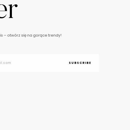
er
s – otwórz się na gorące trendy!
SUBSCRIBE