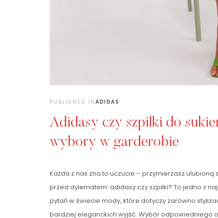
PUBLISHED IN
ADIDAS
Adidasy czy szpilki do suki
wybory w garderobie
Każda z nas zna to uczucie – przymierzasz ulubioną 
przed dylematem: adidasy czy szpilki? To jedno z na
pytań w świecie mody, które dotyczy zarówno stylizacj
bardziej eleganckich wyjść. Wybór odpowiedniego o