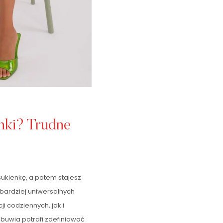
enki? Trudne
sukienkę, a potem stajesz
jbardziej uniwersalnych
i codziennych, jak i
buwia potrafi zdefiniować