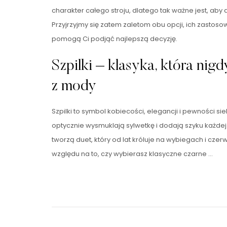
charakter całego stroju, dlatego tak ważne jest, aby
Przyjrzyjmy się zatem zaletom obu opcji, ich zastos
pomogą Ci podjąć najlepszą decyzję.
Szpilki – klasyka, która nig
z mody
Szpilki to symbol kobiecości, elegancji i pewności sie
optycznie wysmuklają sylwetkę i dodają szyku każdej s
tworzą duet, który od lat króluje na wybiegach i cz
względu na to, czy wybierasz klasyczne czarne …