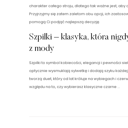
charakter całego stroju, dlatego tak ważne jest, aby
Przyjrzyjmy się zatem zaletom obu opcji, ich zastos
pomogą Ci podjąć najlepszą decyzję.
Szpilki – klasyka, która nig
z mody
Szpilki to symbol kobiecości, elegancji i pewności sie
optycznie wysmuklają sylwetkę i dodają szyku każdej s
tworzą duet, który od lat króluje na wybiegach i cz
względu na to, czy wybierasz klasyczne czarne …