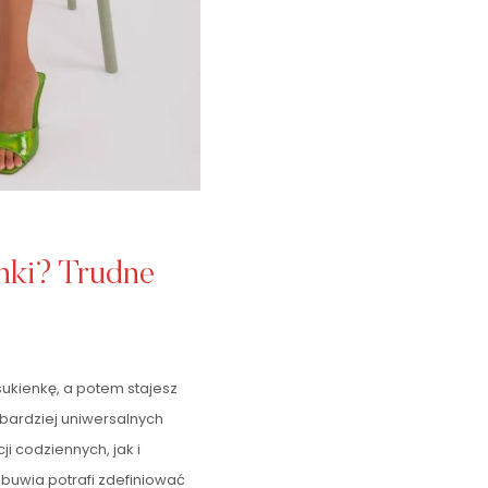
enki? Trudne
sukienkę, a potem stajesz
jbardziej uniwersalnych
i codziennych, jak i
buwia potrafi zdefiniować