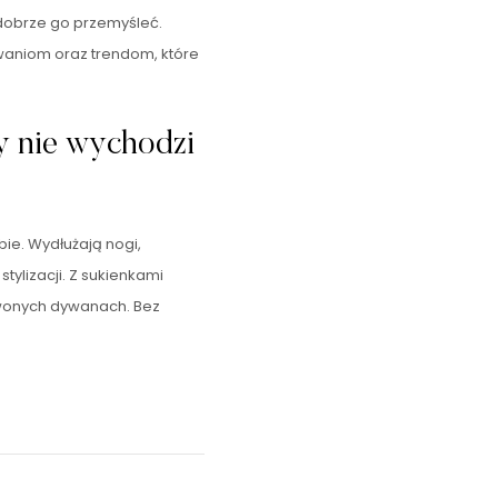
 dobrze go przemyśleć.
owaniom oraz trendom, które
dy nie wychodzi
bie. Wydłużają nogi,
tylizacji. Z sukienkami
erwonych dywanach. Bez