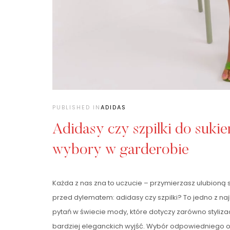
PUBLISHED IN
ADIDAS
Adidasy czy szpilki do suki
wybory w garderobie
Każda z nas zna to uczucie – przymierzasz ulubioną 
przed dylematem: adidasy czy szpilki? To jedno z na
pytań w świecie mody, które dotyczy zarówno stylizacj
bardziej eleganckich wyjść. Wybór odpowiedniego o