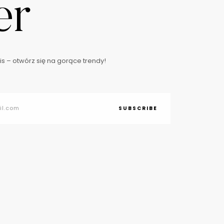
er
s – otwórz się na gorące trendy!
SUBSCRIBE